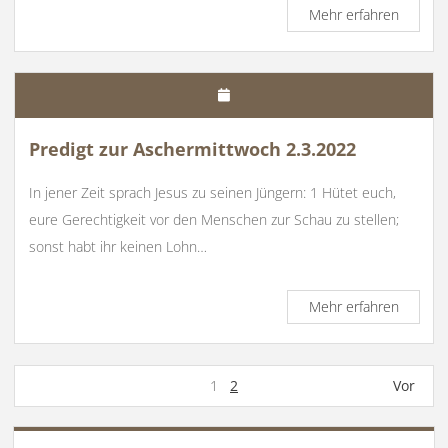
Predigt
Mehr erfahren
zum
4.
Fastens
i.Lj.C
26.03.2
Predigt zur Aschermittwoch 2.3.2022
In jener Zeit sprach Jesus zu seinen Jüngern: 1 Hütet euch,
eure Gerechtigkeit vor den Menschen zur Schau zu stellen;
sonst habt ihr keinen Lohn…
Predigt
Mehr erfahren
zur
Ascher
2.3.202
Beitragsnavigation
1
2
Vor
SIDEBAR