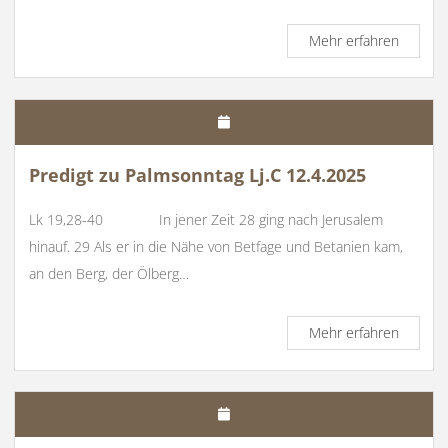
Predigt
Mehr erfahren
zu
Gründon
Lj.
C
17.4.20
Predigt zu Palmsonntag Lj.C 12.4.2025
Lk 19,28-40 In jener Zeit 28 ging nach Jerusalem
hinauf. 29 Als er in die Nähe von Betfage und Betanien kam,
an den Berg, der Ölberg…
Predigt
Mehr erfahren
zu
Palmso
Lj.C
12.4.20