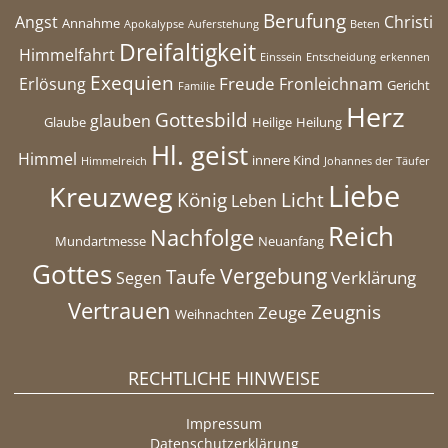
Berufung
Angst
Christi
Annahme
Apokalypse
Auferstehung
Beten
Dreifaltigkeit
Himmelfahrt
Einssein
Entscheidung
erkennen
Exequien
Freude
Erlösung
Fronleichnam
Gericht
Familie
Herz
Gottesbild
glauben
Glaube
Heilige
Heilung
Hl. geist
Himmel
innere Kind
Himmelreich
Johannes der Täufer
Liebe
Kreuzweg
König
Licht
Leben
Reich
Nachfolge
Mundartmesse
Neuanfang
Gottes
Vergebung
Taufe
Verklärung
Segen
Vertrauen
Zeugnis
Zeuge
Weihnachten
RECHTLICHE HINWEISE
Impressum
Datenschutzerklärung