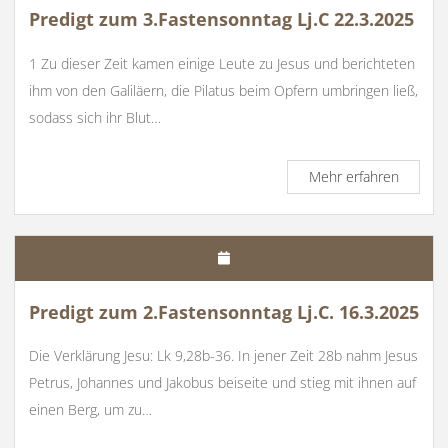
Predigt zum 3.Fastensonntag Lj.C 22.3.2025
1 Zu dieser Zeit kamen einige Leute zu Jesus und berichteten
ihm von den Galiläern, die Pilatus beim Opfern umbringen ließ,
sodass sich ihr Blut…
Predigt
Mehr erfahren
zum
3.Faste
Lj.C
22.3.20
Predigt zum 2.Fastensonntag Lj.C. 16.3.2025
Die Verklärung Jesu: Lk 9,28b-36. In jener Zeit 28b nahm Jesus
Petrus, Johannes und Jakobus beiseite und stieg mit ihnen auf
einen Berg, um zu…