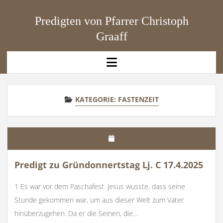
Predigten von Pfarrer Christoph
Graaff
open
menu
KATEGORIE:
FASTENZEIT
Predigt zu Gründonnertstag Lj. C 17.4.2025
1 Es war vor dem Paschafest. Jesus wusste, dass seine
Stunde gekommen war, um aus dieser Welt zum Vater
hinüberzugehen. Da er die Seinen, die…