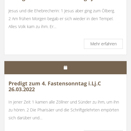
Jesus und die Ehebrecherin: 1 Jesus aber ging zum Ölberg.
2 Am frühen Morgen begab er sich wieder in den Tempel.
Alles Volk kam zu ihm. Er…
Predigt
Mehr erfahren
zum
5.
Fastens
Lj.C
2.4.202
Predigt zum 4. Fastensonntag i.Lj.C
26.03.2022
In jener Zeit 1 kamen alle Zöllner und Sünder zu ihm, um ihn
zu hören. 2 Die Pharisäer und die Schriftgelehrten empörten
sich darüber und…