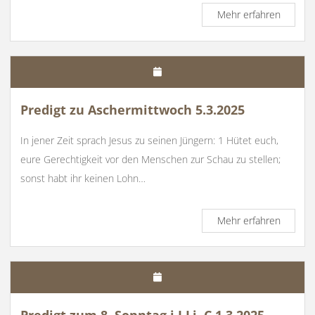
Predigt
Mehr erfahren
zum
2.Faste
Lj.C.
16.3.20
Predigt zu Aschermittwoch 5.3.2025
In jener Zeit sprach Jesus zu seinen Jüngern: 1 Hütet euch,
eure Gerechtigkeit vor den Menschen zur Schau zu stellen;
sonst habt ihr keinen Lohn…
Predigt
Mehr erfahren
zu
Ascher
5.3.202
Predigt zum 8. Sonntag i.J Lj. C 1.3.2025