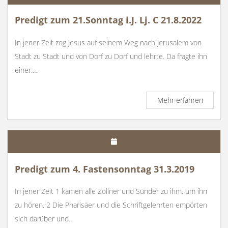
LjC
20.11.2
Predigt zum 21.Sonntag i.J. Lj. C 21.8.2022
In jener Zeit zog Jesus auf seinem Weg nach Jerusalem von
Stadt zu Stadt und von Dorf zu Dorf und lehrte. Da fragte ihn
einer:…
Predigt
Mehr erfahren
zum
21.Sonn
i.J.
Lj.
C
21.8.20
Predigt zum 4. Fastensonntag 31.3.2019
In jener Zeit 1 kamen alle Zöllner und Sünder zu ihm, um ihn
zu hören. 2 Die Pharisäer und die Schriftgelehrten empörten
sich darüber und…