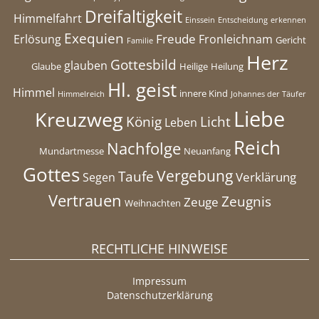
Dreifaltigkeit
Himmelfahrt
Einssein
Entscheidung
erkennen
Exequien
Freude
Erlösung
Fronleichnam
Gericht
Familie
Herz
Gottesbild
glauben
Glaube
Heilige
Heilung
Hl. geist
Himmel
innere Kind
Himmelreich
Johannes der Täufer
Liebe
Kreuzweg
König
Licht
Leben
Reich
Nachfolge
Mundartmesse
Neuanfang
Gottes
Vergebung
Taufe
Verklärung
Segen
Vertrauen
Zeugnis
Zeuge
Weihnachten
RECHTLICHE HINWEISE
Impressum
Datenschutzerklärung