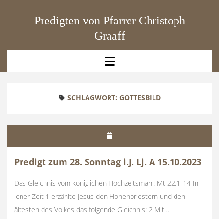
Predigten von Pfarrer Christoph
Graaff
open
menu
SCHLAGWORT:
GOTTESBILD
Predigt zum 28. Sonntag i.J. Lj. A 15.10.2023
Das Gleichnis vom königlichen Hochzeitsmahl: Mt 22,1-14 In
jener Zeit 1 erzählte Jesus den Hohenpriestern und den
ältesten des Volkes das folgende Gleichnis: 2 Mit…