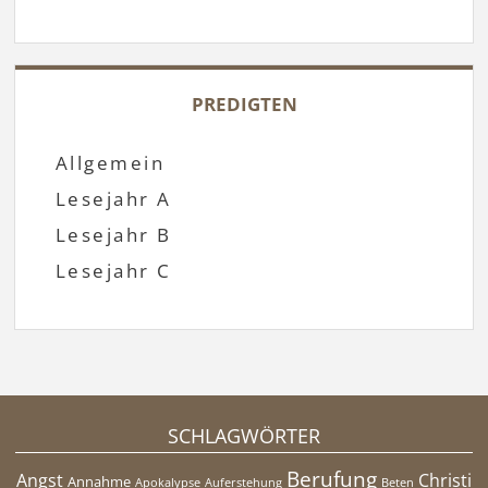
PREDIGTEN
Allgemein
Lesejahr A
Lesejahr B
Lesejahr C
SCHLAGWÖRTER
Berufung
Angst
Christi
Annahme
Apokalypse
Auferstehung
Beten