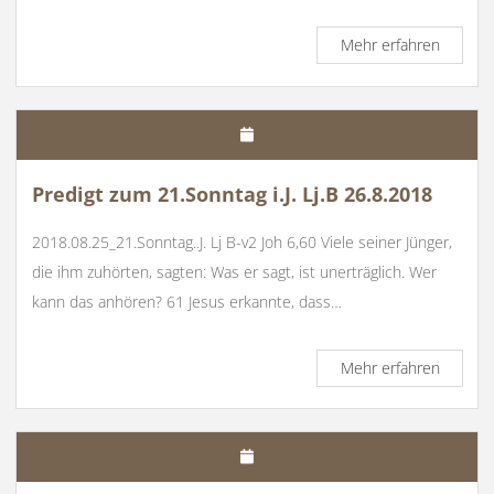
Predigt
Mehr erfahren
zum
4.
Fastens
31.3.20
Predigt zum 21.Sonntag i.J. Lj.B 26.8.2018
2018.08.25_21.Sonntag..J. Lj B-v2 Joh 6,60 Viele seiner Jünger,
die ihm zuhörten, sagten: Was er sagt, ist unerträglich. Wer
kann das anhören? 61 Jesus erkannte, dass…
Predigt
Mehr erfahren
zum
21.Sonn
i.J.
Lj.B
26.8.20