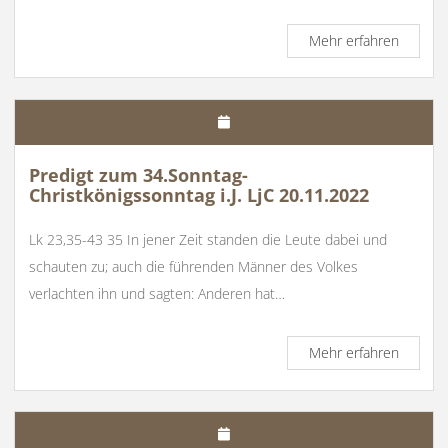
Predigt
Mehr erfahren
zum
28.
Sonnta
i.J.
Lj.
A
Predigt zum 34.Sonntag-
15.10.2
Christkönigssonntag i.J. LjC 20.11.2022
Lk 23,35-43 35 In jener Zeit standen die Leute dabei und
schauten zu; auch die führenden Männer des Volkes
verlachten ihn und sagten: Anderen hat…
Predigt
Mehr erfahren
zum
34.Sonn
Christk
i.J.