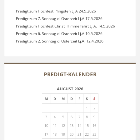
B
13.9.20
Predigt zum Hochfest Pfingsten Lj.A 24.5.2026
Predigt zum 7. Sonntag d. Osterzeit Lj.A 17.5.2026
Predigt zum Hochfest Christi Himmelfahrt Lj.A. 14.5.2026
Predigt zum 6. Sonntag d. Osterzeit Lj.A 10.5.2026
Predigt zum 2. Sonntag d. Osterzeit Lj.A. 12.4.2026
PREDIGT-KALENDER
AUGUST 2026
M
D
M
D
F
S
S
1
2
3
4
5
6
7
8
9
10
11
12
13
14
15
16
17
18
19
20
21
22
23