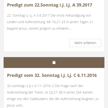
Predigt zum 22.Sonntag i.J. Lj. A 39.2017
22. Sonntag i.J. Lj. A 3.9.2017 Die erste Ankündigung von
Leiden und Auferstehung: Mt 16,21-23 In jenen Tagen 21
begann Jesus, seinen Jüngern zu erklären,…
Predigt
Mehr erfahren
zum
22.Sonn
i.J.
Lj.
A
39.201
Predigt vom 32. Sonntag i.J. Lj. C 6.11.2016
32-sonntag-i-j-lj-c-6-11-2016-2 Die Frage nach der
Auferstehung der Toten: Lk 20,27-38 In jener Zeit kamen
einige von den Sadduzäern, die die Auferstehung leugnen, zu
Jesus und…