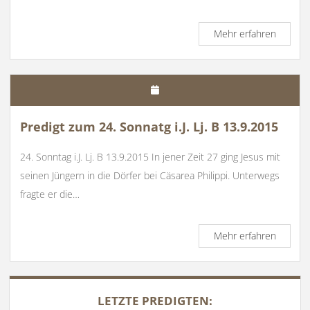
Predigt
Mehr erfahren
vom
32.
Sonnta
i.J.
Lj.
C
Predigt zum 24. Sonnatg i.J. Lj. B 13.9.2015
6.11.20
24. Sonntag i.J. Lj. B 13.9.2015 In jener Zeit 27 ging Jesus mit
seinen Jüngern in die Dörfer bei Cäsarea Philippi. Unterwegs
fragte er die…
Predigt
Mehr erfahren
zum
24.
Sonnat
SIDEBAR
i.J.
LETZTE PREDIGTEN:
Lj.