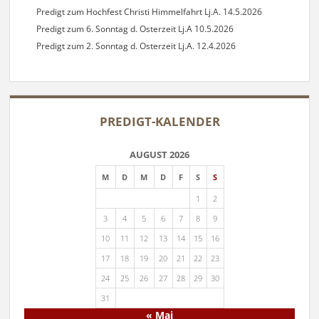
Predigt zum Hochfest Christi Himmelfahrt Lj.A. 14.5.2026
Predigt zum 6. Sonntag d. Osterzeit Lj.A 10.5.2026
Predigt zum 2. Sonntag d. Osterzeit Lj.A. 12.4.2026
PREDIGT-KALENDER
AUGUST 2026
M
D
M
D
F
S
S
1
2
3
4
5
6
7
8
9
10
11
12
13
14
15
16
17
18
19
20
21
22
23
24
25
26
27
28
29
30
31
« Mai