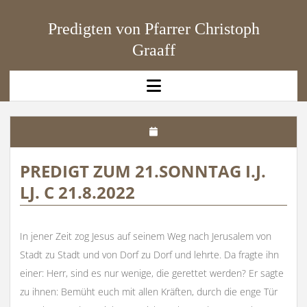
Predigten von Pfarrer Christoph
Graaff
open
menu
PREDIGT ZUM 21.SONNTAG I.J.
LJ. C 21.8.2022
In jener Zeit zog Jesus auf seinem Weg nach Jerusalem von
Stadt zu Stadt und von Dorf zu Dorf und lehrte. Da fragte ihn
einer: Herr, sind es nur wenige, die gerettet werden? Er sagte
zu ihnen: Bemüht euch mit allen Kräften, durch die enge Tür