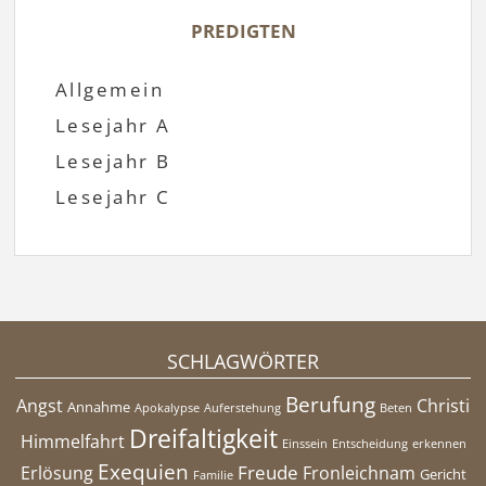
PREDIGTEN
Allgemein
Lesejahr A
Lesejahr B
Lesejahr C
SCHLAGWÖRTER
Berufung
Angst
Christi
Annahme
Apokalypse
Auferstehung
Beten
Dreifaltigkeit
Himmelfahrt
Einssein
Entscheidung
erkennen
Exequien
Freude
Erlösung
Fronleichnam
Gericht
Familie