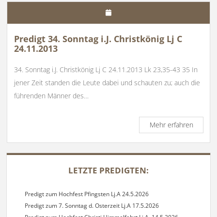
Exequi
von
Willi
Frick
Predigt 34. Sonntag i.J. Christkönig Lj C
27.11.2
24.11.2013
34. Sonntag i.J. Christkönig Lj C 24.11.2013 Lk 23,35-43 35 In
jener Zeit standen die Leute dabei und schauten zu; auch die
führenden Männer des…
Predigt
Mehr erfahren
34.
Sonnta
i.J.
SIDEBAR
Christk
LETZTE PREDIGTEN:
Lj
C
24.11.2
Predigt zum Hochfest Pfingsten Lj.A 24.5.2026
Predigt zum 7. Sonntag d. Osterzeit Lj.A 17.5.2026