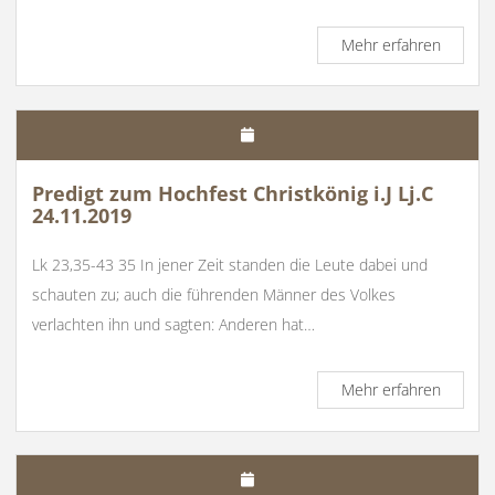
Predigt
Mehr erfahren
zu
Ostern
Lj.
C
19.4.20
Predigt zum Hochfest Christkönig i.J Lj.C
24.11.2019
Lk 23,35-43 35 In jener Zeit standen die Leute dabei und
schauten zu; auch die führenden Männer des Volkes
verlachten ihn und sagten: Anderen hat…
Predigt
Mehr erfahren
zum
Hochfes
Christk
i.J