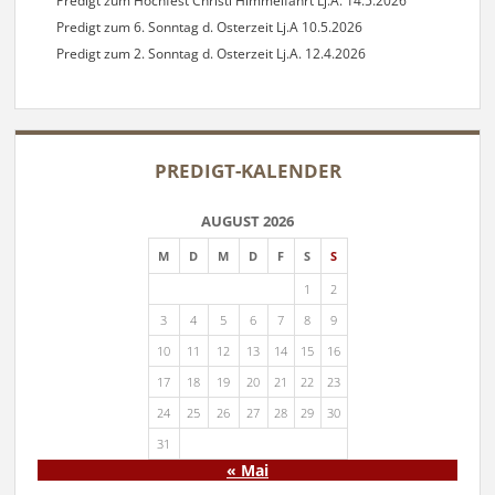
Predigt zum Hochfest Christi Himmelfahrt Lj.A. 14.5.2026
Predigt zum 6. Sonntag d. Osterzeit Lj.A 10.5.2026
Predigt zum 2. Sonntag d. Osterzeit Lj.A. 12.4.2026
PREDIGT-KALENDER
AUGUST 2026
M
D
M
D
F
S
S
1
2
3
4
5
6
7
8
9
10
11
12
13
14
15
16
17
18
19
20
21
22
23
24
25
26
27
28
29
30
31
« Mai