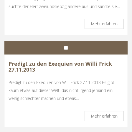
suchte der Herr zweiundsiebzig andere aus und sandte sie…
Predigt
Mehr erfahren
zum
14.
Sonnta
i.J.
Lj.
C
Predigt zu den Exequien von Willi Frick
2.7.201
27.11.2013
Predigt zu den Exequien von Willi Frick 27.11.2013 Es gibt
kaum etwas auf dieser Welt, das nicht irgend jemand ein
wenig schlechter machen und etwas…
Predigt
Mehr erfahren
zu
den