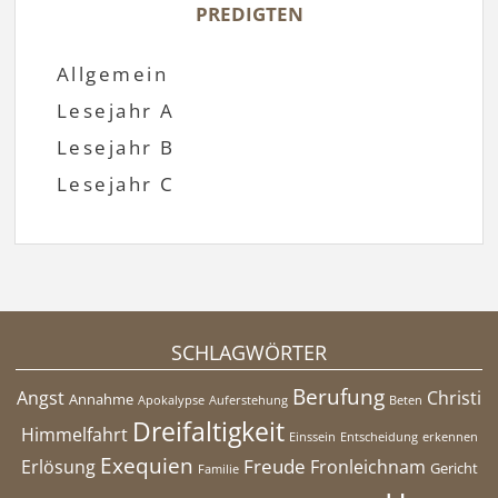
PREDIGTEN
Allgemein
Lesejahr A
Lesejahr B
Lesejahr C
SCHLAGWÖRTER
Berufung
Angst
Christi
Annahme
Apokalypse
Auferstehung
Beten
Dreifaltigkeit
Himmelfahrt
Einssein
Entscheidung
erkennen
Exequien
Freude
Erlösung
Fronleichnam
Gericht
Familie