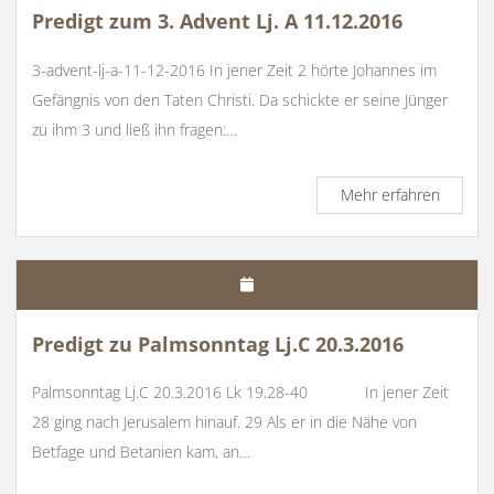
C
Predigt zum 3. Advent Lj. A 11.12.2016
2.2.201
3-advent-lj-a-11-12-2016 In jener Zeit 2 hörte Johannes im
Gefängnis von den Taten Christi. Da schickte er seine Jünger
zu ihm 3 und ließ ihn fragen:…
Predigt
Mehr erfahren
zum
3.
Advent
Lj.
A
11.12.2
Predigt zu Palmsonntag Lj.C 20.3.2016
Palmsonntag Lj.C 20.3.2016 Lk 19,28-40 In jener Zeit
28 ging nach Jerusalem hinauf. 29 Als er in die Nähe von
Betfage und Betanien kam, an…