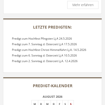
Predigt
Mehr erfahren
zu
Palmso
Lj.C
SIDEBAR
20.3.20
LETZTE PREDIGTEN:
Predigt zum Hochfest Pfingsten Lj.A 24.5.2026
Predigt zum 7. Sonntag d. Osterzeit Lj.A 17.5.2026
Predigt zum Hochfest Christi Himmelfahrt Lj.A. 14.5.2026
Predigt zum 6. Sonntag d. Osterzeit Lj.A 10.5.2026
Predigt zum 2. Sonntag d. Osterzeit Lj.A. 12.4.2026
PREDIGT-KALENDER
AUGUST 2026
M
D
M
D
F
S
S