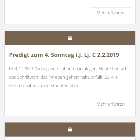
Predigt
Mehr erfahren
vom
6.
Sonnta
i.J.
Lj.C
17.2.20
Predigt zum 4. Sonntag i.J. Lj. C 2.2.2019
Lk 4,21-30 1 Da begann er, ihnen darzulegen: Heute hat sich
das Schriftwort, das ihr eben gehört habt, erfüllt. 22 Alle
stimmten ihm zu; sie staunten über…
Predigt
Mehr erfahren
zum
4.
Sonnta
i.J.
Lj.