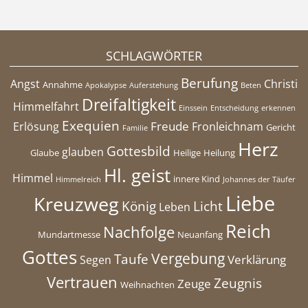
SCHLAGWÖRTER
Berufung
Angst
Christi
Annahme
Apokalypse
Auferstehung
Beten
Dreifaltigkeit
Himmelfahrt
Einssein
Entscheidung
erkennen
Exequien
Freude
Erlösung
Fronleichnam
Gericht
Familie
Herz
Gottesbild
glauben
Glaube
Heilige
Heilung
Hl. geist
Himmel
innere Kind
Himmelreich
Johannes der Täufer
Liebe
Kreuzweg
König
Licht
Leben
Reich
Nachfolge
Mundartmesse
Neuanfang
Gottes
Vergebung
Taufe
Verklärung
Segen
Vertrauen
Zeugnis
Zeuge
Weihnachten