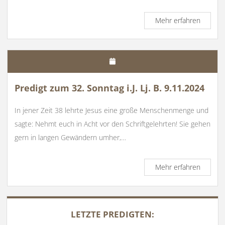
Predigt
Mehr erfahren
zu
Ostern
Lj.
C
19.4.20
Predigt zum 32. Sonntag i.J. Lj. B. 9.11.2024
In jener Zeit 38 lehrte Jesus eine große Menschenmenge und
sagte: Nehmt euch in Acht vor den Schriftgelehrten! Sie gehen
gern in langen Gewändern umher,…
Predigt
Mehr erfahren
zum
32.
Sonnta
SIDEBAR
i.J.
LETZTE PREDIGTEN:
Lj.