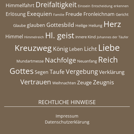
Dreifaltigkeit
Himmelfahrt
Einssein
Entscheidung
erkennen
Exequien
Freude
Erlösung
Fronleichnam
Gericht
Familie
Herz
Gottesbild
glauben
Glaube
Heilige
Heilung
Hl. geist
Himmel
innere Kind
Himmelreich
Johannes der Täufer
Liebe
Kreuzweg
König
Licht
Leben
Reich
Nachfolge
Mundartmesse
Neuanfang
Gottes
Vergebung
Taufe
Verklärung
Segen
Vertrauen
Zeugnis
Zeuge
Weihnachten
RECHTLICHE HINWEISE
Impressum
Datenschutzerklärung