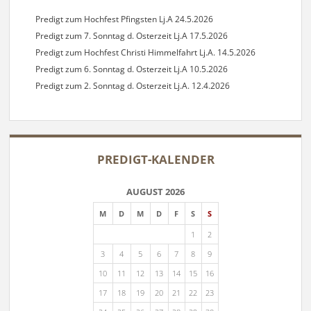
B.
9.11.20
Predigt zum Hochfest Pfingsten Lj.A 24.5.2026
Predigt zum 7. Sonntag d. Osterzeit Lj.A 17.5.2026
Predigt zum Hochfest Christi Himmelfahrt Lj.A. 14.5.2026
Predigt zum 6. Sonntag d. Osterzeit Lj.A 10.5.2026
Predigt zum 2. Sonntag d. Osterzeit Lj.A. 12.4.2026
PREDIGT-KALENDER
AUGUST 2026
M
D
M
D
F
S
S
1
2
3
4
5
6
7
8
9
10
11
12
13
14
15
16
17
18
19
20
21
22
23