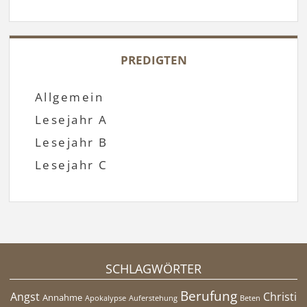
PREDIGTEN
Allgemein
Lesejahr A
Lesejahr B
Lesejahr C
SCHLAGWÖRTER
Berufung
Angst
Christi
Annahme
Apokalypse
Auferstehung
Beten