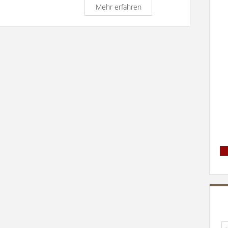
Palmsonntag
Mehr erfahren
Lj.
A
13.4.2014
Su