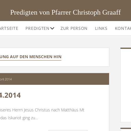
Predigten von Pfarrer Christoph Graaff
Offene
ARTSEITE
PREDIGTEN
ZUR PERSON
LINKS
KONTA
Drop-
Down-
Menü
SI
UNG AUF DEN MENSCHEN HIN
pril 2014
4.2014
nseres Herrn Jesus Christus nach Matthäus Mt
das Iskariot ging zu…