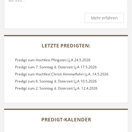
vor ihm…
Predigt
Mehr erfahren
zum
6.
Sonnta
SIDEBAR
i.J.
LETZTE PREDIGTEN:
Lj.B
14.2.2
Predigt zum Hochfest Pfingsten Lj.A 24.5.2026
Predigt zum 7. Sonntag d. Osterzeit Lj.A 17.5.2026
Predigt zum Hochfest Christi Himmelfahrt Lj.A. 14.5.2026
Predigt zum 6. Sonntag d. Osterzeit Lj.A 10.5.2026
Predigt zum 2. Sonntag d. Osterzeit Lj.A. 12.4.2026
PREDIGT-KALENDER