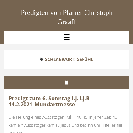
Predigten von Pfarrer Christoph
Graaff
open
menu
SCHLAGWORT:
GEFÜHL
Predigt zum 6. Sonntag i.J. Lj.B
14.2.2021_Mundartmesse
Die Heilung eines Aussätzigen: Mk 1,40-45 In jener Zeit 40
kam ein Aussätziger kam zu Jesus und bat ihn um Hilfe; er fiel