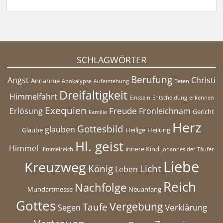
SCHLAGWÖRTER
Berufung
Angst
Christi
Annahme
Apokalypse
Auferstehung
Beten
Dreifaltigkeit
Himmelfahrt
Einssein
Entscheidung
erkennen
Exequien
Freude
Erlösung
Fronleichnam
Gericht
Familie
Herz
Gottesbild
glauben
Glaube
Heilige
Heilung
Hl. geist
Himmel
innere Kind
Himmelreich
Johannes der Täufer
Liebe
Kreuzweg
König
Licht
Leben
Reich
Nachfolge
Mundartmesse
Neuanfang
Gottes
Vergebung
Taufe
Verklärung
Segen