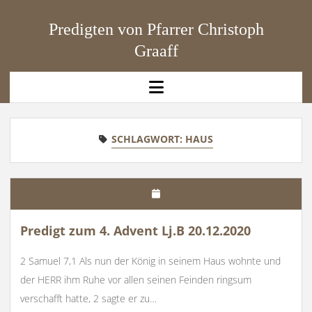
Predigten von Pfarrer Christoph
Graaff
open
menu
SCHLAGWORT:
HAUS
Predigt zum 4. Advent Lj.B 20.12.2020
2 Samuel 7,1 Als nun der König in seinem Haus wohnte und
der HERR ihm Ruhe vor allen seinen Feinden ringsum
verschafft hatte, 2 sagte er zu…