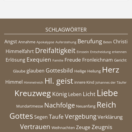
SCHLAGWÖRTER
Berufung
Angst
Christi
Annahme
Apokalypse
Auferstehung
Beten
Dreifaltigkeit
Himmelfahrt
Einssein
Entscheidung
erkennen
Exequien
Freude
Erlösung
Fronleichnam
Gericht
Familie
Herz
Gottesbild
glauben
Glaube
Heilige
Heilung
Hl. geist
Himmel
innere Kind
Himmelreich
Johannes der Täufer
Liebe
Kreuzweg
König
Licht
Leben
Reich
Nachfolge
Mundartmesse
Neuanfang
Gottes
Vergebung
Taufe
Verklärung
Segen
Vertrauen
Zeugnis
Zeuge
Weihnachten