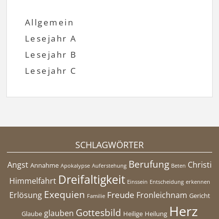
Allgemein
Lesejahr A
Lesejahr B
Lesejahr C
SCHLAGWÖRTER
Berufung
Angst
Christi
Annahme
Apokalypse
Auferstehung
Beten
Dreifaltigkeit
Himmelfahrt
Einssein
Entscheidung
erkennen
Exequien
Freude
Erlösung
Fronleichnam
Gericht
Familie
Herz
Gottesbild
glauben
Glaube
Heilige
Heilung