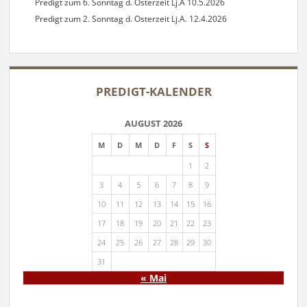
Predigt zum 6. Sonntag d. Osterzeit Lj.A 10.5.2026
Predigt zum 2. Sonntag d. Osterzeit Lj.A. 12.4.2026
PREDIGT-KALENDER
AUGUST 2026
M
D
M
D
F
S
S
1
2
3
4
5
6
7
8
9
10
11
12
13
14
15
16
17
18
19
20
21
22
23
24
25
26
27
28
29
30
31
« Mai