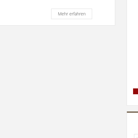
Predigt
Mehr erfahren
zum
Hochfest
Petrus
und
Paulus
1.7.2017
Su