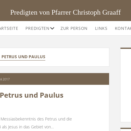
Predigten von Pfarrer Christoph Graaff
Offene
ARTSEITE
PREDIGTEN
ZUR PERSON
LINKS
KONTA
Drop-
Down-
Menü
SI
:
PETRUS UND PAULUS
uli 2017
 Petrus und Paulus
 Messiasbekenntnis des Petrus und die
3 als Jesus in das Gebiet von…