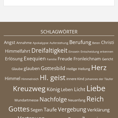
SCHLAGWÖRTER
Berufung
Angst
Christi
Annahme
Apokalypse
Auferstehung
Beten
Dreifaltigkeit
Himmelfahrt
Einssein
Entscheidung
erkennen
Exequien
Freude
Erlösung
Fronleichnam
Gericht
Familie
Herz
Gottesbild
glauben
Glaube
Heilige
Heilung
Hl. geist
Himmel
innere Kind
Himmelreich
Johannes der Täufer
Liebe
Kreuzweg
König
Licht
Leben
Reich
Nachfolge
Mundartmesse
Neuanfang
Gottes
Vergebung
Taufe
Verklärung
Segen