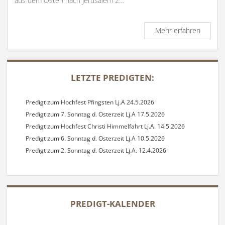
aus dem Osten nach Jerusalem 2…
Predigt
Mehr erfahren
zum
Hochfes
Erschei
SIDEBAR
des
LETZTE PREDIGTEN:
Herrn
6.1.201
Predigt zum Hochfest Pfingsten Lj.A 24.5.2026
Predigt zum 7. Sonntag d. Osterzeit Lj.A 17.5.2026
Predigt zum Hochfest Christi Himmelfahrt Lj.A. 14.5.2026
Predigt zum 6. Sonntag d. Osterzeit Lj.A 10.5.2026
Predigt zum 2. Sonntag d. Osterzeit Lj.A. 12.4.2026
PREDIGT-KALENDER