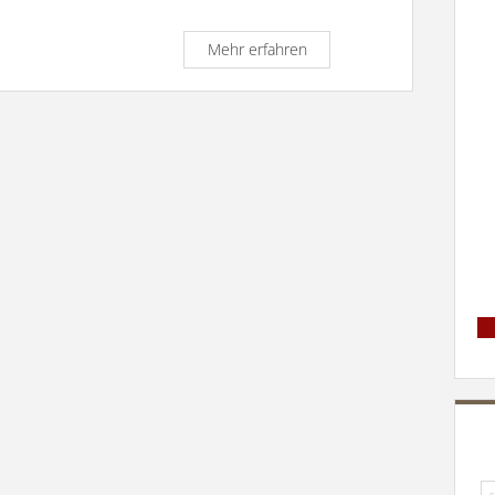
Predigt
Mehr erfahren
zum
2.
Weihnachtstag-
Hl.
Stephanus
26.12.2017
Su