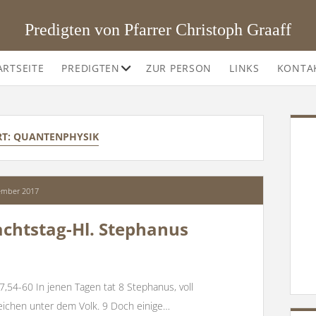
Predigten von Pfarrer Christoph Graaff
Offene
ARTSEITE
PREDIGTEN
ZUR PERSON
LINKS
KONTA
Drop-
Down-
Menü
SI
T:
QUANTENPHYSIK
ember 2017
achtstag-Hl. Stephanus
7,54-60 In jenen Tagen tat 8 Stephanus, voll
eichen unter dem Volk. 9 Doch einige…