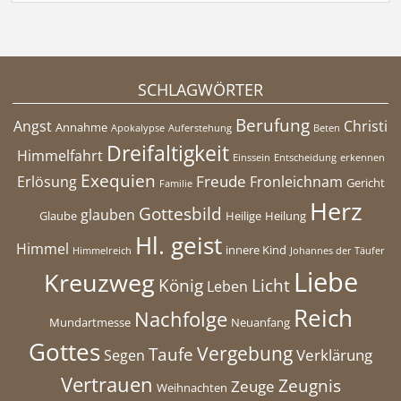
SCHLAGWÖRTER
Berufung
Angst
Christi
Annahme
Apokalypse
Auferstehung
Beten
Dreifaltigkeit
Himmelfahrt
Einssein
Entscheidung
erkennen
Exequien
Freude
Erlösung
Fronleichnam
Gericht
Familie
Herz
Gottesbild
glauben
Glaube
Heilige
Heilung
Hl. geist
Himmel
innere Kind
Himmelreich
Johannes der Täufer
Liebe
Kreuzweg
König
Licht
Leben
Reich
Nachfolge
Mundartmesse
Neuanfang
Gottes
Vergebung
Taufe
Verklärung
Segen
Vertrauen
Zeugnis
Zeuge
Weihnachten