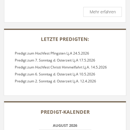
Predigt
Mehr erfahren
zum
28.
Sonnta
SIDEBAR
i.J.
LETZTE PREDIGTEN:
Lj.
C
12.10.2
Predigt zum Hochfest Pfingsten Lj.A 24.5.2026
Predigt zum 7. Sonntag d. Osterzeit Lj.A 17.5.2026
Predigt zum Hochfest Christi Himmelfahrt Lj.A. 14.5.2026
Predigt zum 6. Sonntag d. Osterzeit Lj.A 10.5.2026
Predigt zum 2. Sonntag d. Osterzeit Lj.A. 12.4.2026
PREDIGT-KALENDER
AUGUST 2026