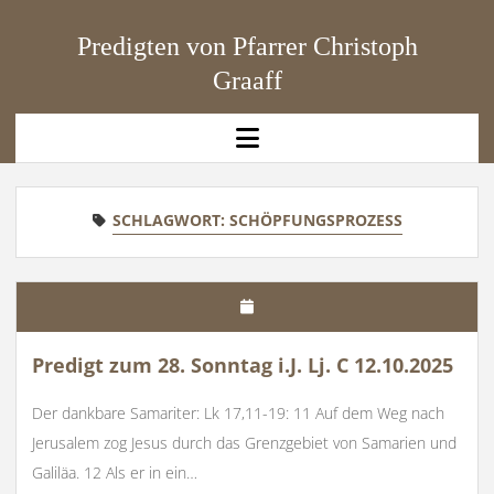
Predigten von Pfarrer Christoph
Graaff
open
menu
SCHLAGWORT:
SCHÖPFUNGSPROZESS
Predigt zum 28. Sonntag i.J. Lj. C 12.10.2025
Der dankbare Samariter: Lk 17,11-19: 11 Auf dem Weg nach
Jerusalem zog Jesus durch das Grenzgebiet von Samarien und
Galiläa. 12 Als er in ein…