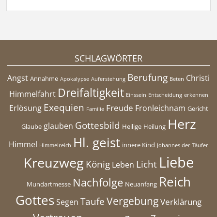
SCHLAGWÖRTER
Berufung
Angst
Christi
Annahme
Apokalypse
Auferstehung
Beten
Dreifaltigkeit
Himmelfahrt
Einssein
Entscheidung
erkennen
Exequien
Freude
Erlösung
Fronleichnam
Gericht
Familie
Herz
Gottesbild
glauben
Glaube
Heilige
Heilung
Hl. geist
Himmel
innere Kind
Himmelreich
Johannes der Täufer
Liebe
Kreuzweg
König
Licht
Leben
Reich
Nachfolge
Mundartmesse
Neuanfang
Gottes
Vergebung
Taufe
Verklärung
Segen