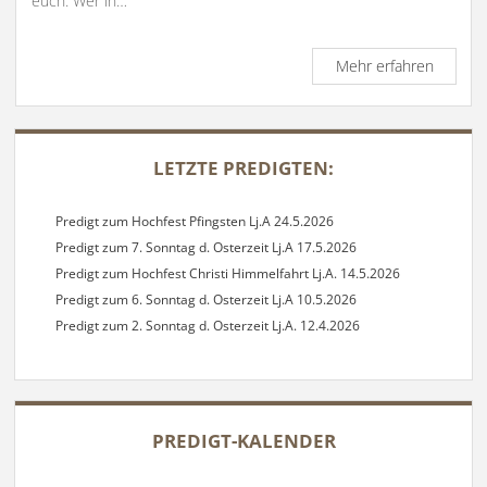
euch: Wer in…
Predigt
Mehr erfahren
zum
4.
Sonnta
SIDEBAR
d.
LETZTE PREDIGTEN:
Osterze
Lj
A30.4.2
Predigt zum Hochfest Pfingsten Lj.A 24.5.2026
Predigt zum 7. Sonntag d. Osterzeit Lj.A 17.5.2026
Predigt zum Hochfest Christi Himmelfahrt Lj.A. 14.5.2026
Predigt zum 6. Sonntag d. Osterzeit Lj.A 10.5.2026
Predigt zum 2. Sonntag d. Osterzeit Lj.A. 12.4.2026
PREDIGT-KALENDER