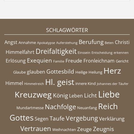
SCHLAGWÖRTER
Berufung
Angst
Christi
Annahme
Apokalypse
Auferstehung
Beten
Dreifaltigkeit
Himmelfahrt
Einssein
Entscheidung
erkennen
Exequien
Freude
Erlösung
Fronleichnam
Gericht
Familie
Herz
Gottesbild
glauben
Glaube
Heilige
Heilung
Hl. geist
Himmel
innere Kind
Himmelreich
Johannes der Täufer
Liebe
Kreuzweg
König
Licht
Leben
Reich
Nachfolge
Mundartmesse
Neuanfang
Gottes
Vergebung
Taufe
Verklärung
Segen
Vertrauen
Zeugnis
Zeuge
Weihnachten