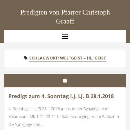
Predigten von Pfarrer Christoph
Graaff
open
menu
SCHLAGWORT:
WELTGEIST – HL. GEIST
Predigt zum 4. Sonntag i.J. Lj. B 28.1.2018
4. Sonntag i.J. Lj. B 28.1.2018 Jesus in der Synagoge von
Kafarnaum: Mk 1,21-28 21 In Kafarnaum ging er am Sabbat in
die Synagoge und…