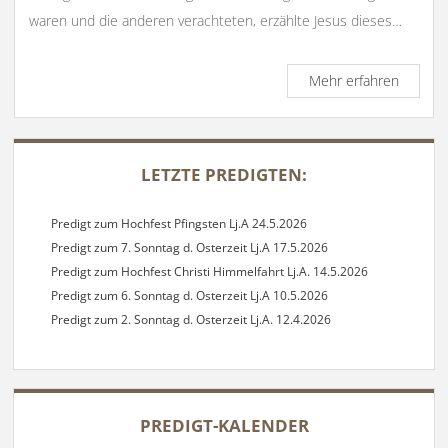
waren und die anderen verachteten, erzählte Jesus dieses…
Predigt
Mehr erfahren
in
der
Marieno
SIDEBAR
zu
LETZTE PREDIGTEN:
Kinzweil
mit
dem
Predigt zum Hochfest Pfingsten Lj.A 24.5.2026
Thema-
Predigt zum 7. Sonntag d. Osterzeit Lj.A 17.5.2026
Maria,
Predigt zum Hochfest Christi Himmelfahrt Lj.A. 14.5.2026
Zufluch
Predigt zum 6. Sonntag d. Osterzeit Lj.A 10.5.2026
der
Sünder
Predigt zum 2. Sonntag d. Osterzeit Lj.A. 12.4.2026
18.4.20
PREDIGT-KALENDER