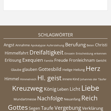
SCHLAGWÖRTER
Berufung
Angst
Christi
Annahme
Apokalypse
Auferstehung
Beten
Dreifaltigkeit
Himmelfahrt
Einssein
Entscheidung
erkennen
Exequien
Freude
Erlösung
Fronleichnam
Gericht
Familie
Herz
Gottesbild
glauben
Glaube
Heilige
Heilung
Hl. geist
Himmel
innere Kind
Himmelreich
Johannes der Täufer
Liebe
Kreuzweg
König
Licht
Leben
Reich
Nachfolge
Mundartmesse
Neuanfang
Gottes
Vergebung
Taufe
Verklärung
Segen