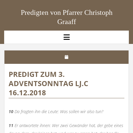
Predigten von Pfarrer Christoph
Graaff
open
menu
PREDIGT ZUM 3.
ADVENTSONNTAG LJ.C
16.12.2018
10
Da fragten ihn die Leute: Was sollen wir also tun?
11
Er antwortete ihnen: Wer zwei Gewänder hat, der gebe eines