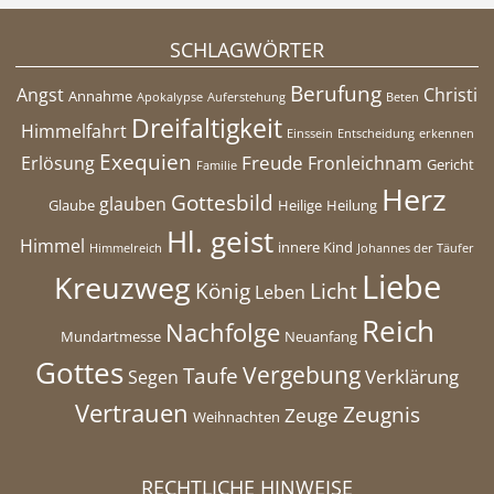
SCHLAGWÖRTER
Berufung
Angst
Christi
Annahme
Apokalypse
Auferstehung
Beten
Dreifaltigkeit
Himmelfahrt
Einssein
Entscheidung
erkennen
Exequien
Freude
Erlösung
Fronleichnam
Gericht
Familie
Herz
Gottesbild
glauben
Glaube
Heilige
Heilung
Hl. geist
Himmel
innere Kind
Himmelreich
Johannes der Täufer
Liebe
Kreuzweg
König
Licht
Leben
Reich
Nachfolge
Mundartmesse
Neuanfang
Gottes
Vergebung
Taufe
Verklärung
Segen
Vertrauen
Zeugnis
Zeuge
Weihnachten
RECHTLICHE HINWEISE