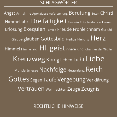
SCHLAGWÖRTER
Berufung
Angst
Christi
Annahme
Apokalypse
Auferstehung
Beten
Dreifaltigkeit
Himmelfahrt
Einssein
Entscheidung
erkennen
Exequien
Freude
Erlösung
Fronleichnam
Gericht
Familie
Herz
Gottesbild
glauben
Glaube
Heilige
Heilung
Hl. geist
Himmel
innere Kind
Himmelreich
Johannes der Täufer
Liebe
Kreuzweg
König
Licht
Leben
Reich
Nachfolge
Mundartmesse
Neuanfang
Gottes
Vergebung
Taufe
Verklärung
Segen
Vertrauen
Zeugnis
Zeuge
Weihnachten
RECHTLICHE HINWEISE