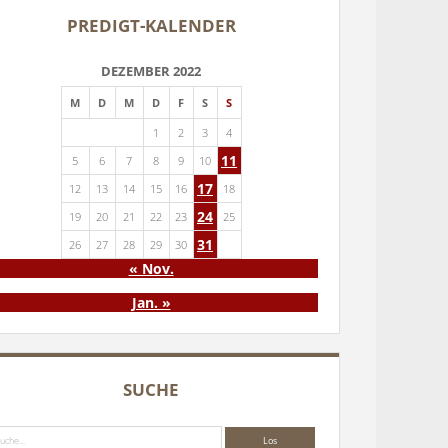
PREDIGT-KALENDER
DEZEMBER 2022
M
D
M
D
F
S
S
1
2
3
4
11
5
6
7
8
9
10
17
12
13
14
15
16
18
24
19
20
21
22
23
25
31
26
27
28
29
30
« Nov.
Jan. »
SUCHE
che