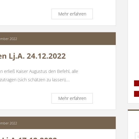
Predigt
Mehr erfahren
zu
Silvester
31.12.2022
&
ember 2022
Neujahr
01.01.2023
n Lj.A. 24.12.2022
n erließ Kaiser Augustus den Befehl, alle
zutragen (sich schätzen zu lassen).…
Predigt
Mehr erfahren
zu
Weihnachten
Lj.A.
24.12.2022
ember 2022
Su