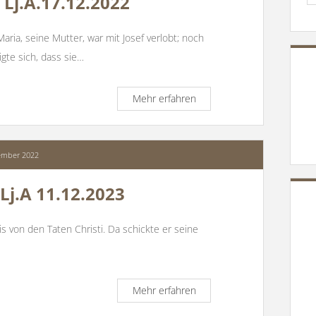
 Lj.A.17.12.2022
Maria, seine Mutter, war mit Josef verlobt; noch
te sich, dass sie…
Predigt
Mehr erfahren
zum
4.
Advent
Lj.A.17.12.2022
ember 2022
Lj.A 11.12.2023
s von den Taten Christi. Da schickte er seine
Predigt
Mehr erfahren
zum