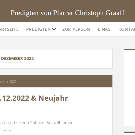
Predigten von Pfarrer Christoph Graaff
Offene
ARTSEITE
PREDIGTEN
ZUR PERSON
LINKS
KONTA
Drop-
Down-
Menü
SI
:
DEZEMBER 2022
ember 2022
1.12.2022 & Neujahr
ron und seinen Söhnen: So sollt ihr die
er Herr…