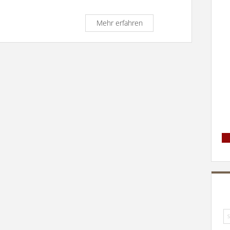
Predigt
Mehr erfahren
zum
7.
Sonntag
d.
Osterzeit
Lj.A
17.5.2026
Su