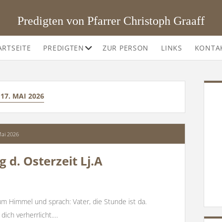
Predigten von Pfarrer Christoph Graaff
Offene
ARTSEITE
PREDIGTEN
ZUR PERSON
LINKS
KONTA
Drop-
Down-
Menü
SI
:
17. MAI 2026
Mai 2026
 d. Osterzeit Lj.A
um Himmel und sprach: Vater, die Stunde ist da.
dich verherrlicht.…