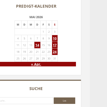
PREDIGT-KALENDER
MAI 2026
M
D
M
D
F
S
S
1
2
3
10
4
5
6
7
8
9
14
17
11
12
13
15
16
24
18
19
20
21
22
23
25
26
27
28
29
30
31
« Apr.
SUCHE
che