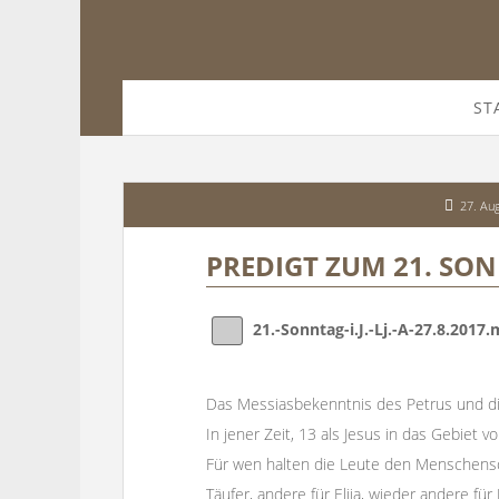
ST
27. Au
PREDIGT ZUM 21. SONNT
21.-Sonntag-i.J.-Lj.-A-27.8.2017
Das Messiasbekenntnis des Petrus und di
In jener Zeit, 13 als Jesus in das Gebiet v
Für wen halten die Leute den Menschenso
Täufer, andere für Elija, wieder andere f