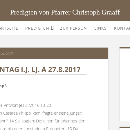
Predigten von Pfarrer Christoph Graaff
Offene
ARTSEITE
PREDIGTEN
ZUR PERSON
LINKS
KONTA
Drop-
Down-
Menü
SI
gust 2017
AG I.J. LJ. A 27.8.2017
.mp3
e Antwort Jesu: Mt 16,13-20
on Cäsarea Philippi kam, fragte er seine Jünger:
hn? 14 Sie sagten: Die einen für Johannes den
ür Jeremia oder sonst einen Propheten. 15 Da