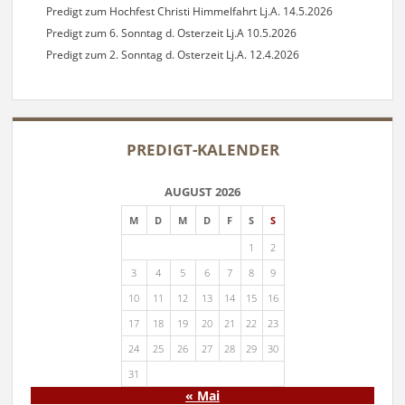
Predigt zum Hochfest Christi Himmelfahrt Lj.A. 14.5.2026
Predigt zum 6. Sonntag d. Osterzeit Lj.A 10.5.2026
Predigt zum 2. Sonntag d. Osterzeit Lj.A. 12.4.2026
PREDIGT-KALENDER
AUGUST 2026
M
D
M
D
F
S
S
1
2
3
4
5
6
7
8
9
10
11
12
13
14
15
16
17
18
19
20
21
22
23
24
25
26
27
28
29
30
31
« Mai