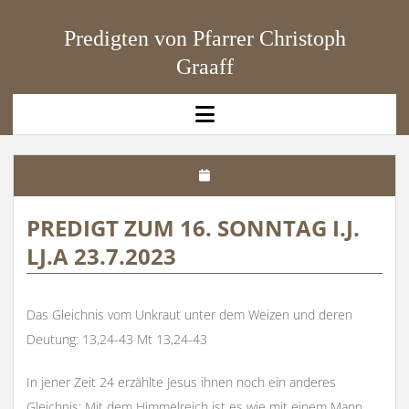
Predigten von Pfarrer Christoph
Graaff
open
menu
PREDIGT ZUM 16. SONNTAG I.J.
LJ.A 23.7.2023
Das Gleichnis vom Unkraut unter dem Weizen und deren
Deutung: 13,24-43 Mt 13,24-43
In jener Zeit 24 erzählte Jesus ihnen noch ein anderes
Gleichnis: Mit dem Himmelreich ist es wie mit einem Mann,