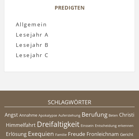
PREDIGTEN
Allgemein
Lesejahr A
Lesejahr B
Lesejahr C
SCHLAGWÖRTER
Berufung
Angst
Christi
Annahme
Apokalypse
Auferstehung
Beten
Dreifaltigkeit
Himmelfahrt
Einssein
Entscheidung
erkennen
Exequien
Freude
Erlösung
Fronleichnam
Gericht
Familie