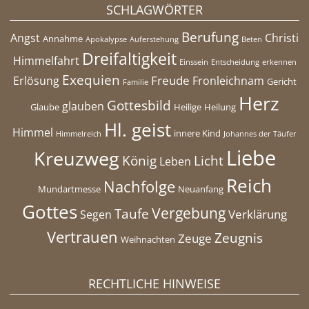
SCHLAGWÖRTER
Berufung
Angst
Christi
Annahme
Apokalypse
Auferstehung
Beten
Dreifaltigkeit
Himmelfahrt
Einssein
Entscheidung
erkennen
Exequien
Freude
Erlösung
Fronleichnam
Gericht
Familie
Herz
Gottesbild
glauben
Glaube
Heilige
Heilung
Hl. geist
Himmel
innere Kind
Himmelreich
Johannes der Täufer
Liebe
Kreuzweg
König
Licht
Leben
Reich
Nachfolge
Mundartmesse
Neuanfang
Gottes
Vergebung
Taufe
Verklärung
Segen
Vertrauen
Zeugnis
Zeuge
Weihnachten
RECHTLICHE HINWEISE