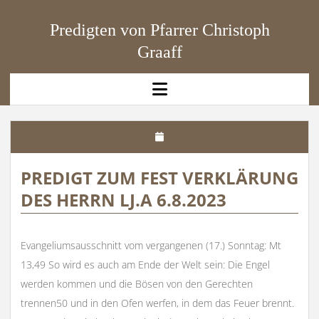
Predigten von Pfarrer Christoph
Graaff
open
menu
PREDIGT ZUM FEST VERKLÄRUNG
DES HERRN LJ.A 6.8.2023
Evangeliumsausschnitt vom vergangenen (17.) Sonntag: Mt
13,49 So wird es auch am Ende der Welt sein: Die Engel
werden kommen und die Bösen von den Gerechten
trennen50 und in den Ofen werfen, in dem das Feuer brennt.