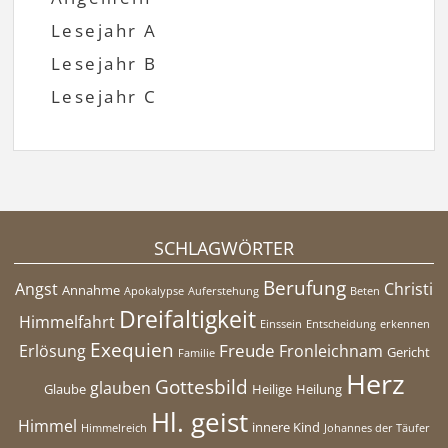
Lesejahr A
Lesejahr B
Lesejahr C
SCHLAGWÖRTER
Berufung
Angst
Christi
Annahme
Apokalypse
Auferstehung
Beten
Dreifaltigkeit
Himmelfahrt
Einssein
Entscheidung
erkennen
Exequien
Freude
Erlösung
Fronleichnam
Gericht
Familie
Herz
Gottesbild
glauben
Glaube
Heilige
Heilung
Hl. geist
Himmel
innere Kind
Himmelreich
Johannes der Täufer