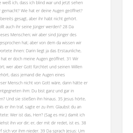
e weiß ich, dass ich blind war und jetzt sehen
dir gemacht? Wie hat er deine Augen geöffnet?
ereits gesagt, aber ihr habt nicht gehört.
llt auch ihr seine Jünger werden? 28 Da
dieses Menschen; wir aber sind Jünger des
gesprochen hat; aber von dem da wissen wir
tete ihnen: Darin liegt ja das Erstaunliche,
i hat er doch meine Augen geöffnet. 31 Wir
rt; wer aber Gott fürchtet und seinen Willen
gehört, dass jemand die Augen eines
ser Mensch nicht von Gott wäre, dann hätte er
ntgegneten ihm: Du bist ganz und gar in
n? Und sie stießen ihn hinaus. 35 Jesus hörte,
s er ihn traf, sagte er zu ihm: Glaubst du an
: Wer ist das, Herr? (Sag es mir,) damit ich
hst ihn vor dir; er, der mit dir redet, ist es. 38
rf sich vor ihm nieder. 39 Da sprach Jesus: Um