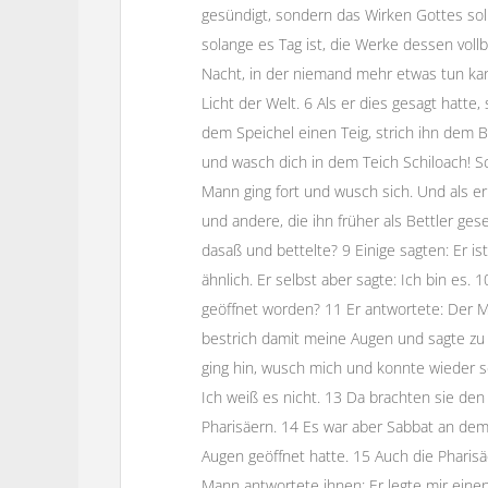
gesündigt, sondern das Wirken Gottes sol
solange es Tag ist, die Werke dessen voll
Nacht, in der niemand mehr etwas tun kann
Licht der Welt. 6 Als er dies gesagt hatte
dem Speichel einen Teig, strich ihn dem 
und wasch dich in dem Teich Schiloach! S
Mann ging fort und wusch sich. Und als e
und andere, die ihn früher als Bettler ges
dasaß und bettelte? 9 Einige sagten: Er is
ähnlich. Er selbst aber sagte: Ich bin es. 
geöffnet worden? 11 Er antwortete: Der M
bestrich damit meine Augen und sagte zu 
ging hin, wusch mich und konnte wieder se
Ich weiß es nicht. 13 Da brachten sie de
Pharisäern. 14 Es war aber Sabbat an dem
Augen geöffnet hatte. 15 Auch die Pharisä
Mann antwortete ihnen: Er legte mir eine