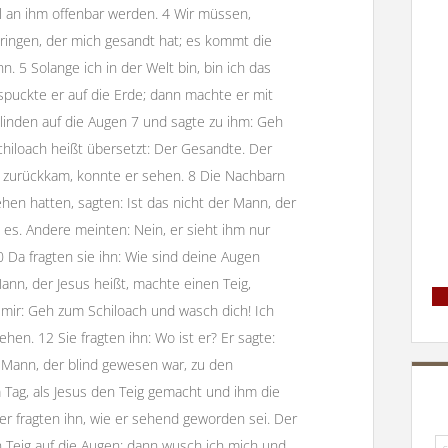
l an ihm offenbar werden. 4 Wir müssen,
bringen, der mich gesandt hat; es kommt die
. 5 Solange ich in der Welt bin, bin ich das
, spuckte er auf die Erde; dann machte er mit
Blinden auf die Augen 7 und sagte zu ihm: Geh
chiloach heißt übersetzt: Der Gesandte. Der
r zurückkam, konnte er sehen. 8 Die Nachbarn
ehen hatten, sagten: Ist das nicht der Mann, der
t es. Andere meinten: Nein, er sieht ihm nur
10 Da fragten sie ihn: Wie sind deine Augen
ann, der Jesus heißt, machte einen Teig,
mir: Geh zum Schiloach und wasch dich! Ich
hen. 12 Sie fragten ihn: Wo ist er? Er sagte:
n Mann, der blind gewesen war, zu den
 Tag, als Jesus den Teig gemacht und ihm die
er fragten ihn, wie er sehend geworden sei. Der
Su
n Teig auf die Augen; dann wusch ich mich und