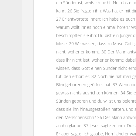
ein Sünder ist, weiß ich nicht. Nur das ein
kann. 26 Sie fragten ihn: Was hat er mit 
27 Er antwortete ihnen: Ich habe es euch b
Warum wollt ihr es noch einmal hören? Wo
beschimpften sie ihn: Du bist ein Jünger 
Mose. 29 Wir wissen, dass zu Mose Gott 
nicht, woher er kommt. 30 Der Mann antwor
dass ihr nicht isst, woher er kommt; dabe
wissen, dass Gott einen Sünder nicht erhö
tut, den erhört er. 32 Noch nie hat man 
Blindgeborenen geöffnet hat. 33 Wenn die
gewiss nichts ausrichten können. 34 Sie e
Sünden geboren und du willst uns belehre
dass sie ihn hinausgestoßen hatten, und al
den Menschensohn? 36 Der Mann antwortete
an ihn glaube. 37 Jesus sagte zu ihm: Du sie
Er aber sagte: Ich glaube, Herr! Und er wa