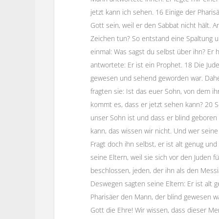
jetzt kann ich sehen. 16 Einige der Phari
Gott sein, weil er den Sabbat nicht hält.
Zeichen tun? So entstand eine Spaltung u
einmal: Was sagst du selbst über ihn? Er
antwortete: Er ist ein Prophet. 18 Die Jud
gewesen und sehend geworden war. Daher 
fragten sie: Ist das euer Sohn, von dem i
kommt es, dass er jetzt sehen kann? 20 Se
unser Sohn ist und dass er blind geboren
kann, das wissen wir nicht. Und wer seine
Fragt doch ihn selbst, er ist alt genug un
seine Eltern, weil sie sich vor den Juden 
beschlossen, jeden, der ihn als den Mes
Deswegen sagten seine Eltern: Er ist alt g
Pharisäer den Mann, der blind gewesen wa
Gott die Ehre! Wir wissen, dass dieser Me