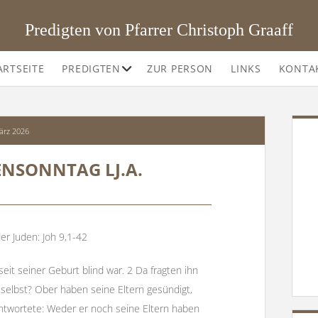
Predigten von Pfarrer Christoph Graaff
Offene
ARTSEITE
PREDIGTEN
ZUR PERSON
LINKS
KONTA
Drop-
Down-
Menü
SI
ärz 2026
ENSONNTAG LJ.A.
er Juden: Joh 9,1-42
seit seiner Geburt blind war. 2 Da fragten ihn
r selbst? Ober haben seine Eltern gesündigt,
ntwortete: Weder er noch seine Eltern haben