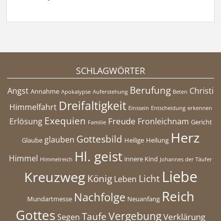
SCHLAGWÖRTER
Berufung
Angst
Christi
Annahme
Apokalypse
Auferstehung
Beten
Dreifaltigkeit
Himmelfahrt
Einssein
Entscheidung
erkennen
Exequien
Freude
Erlösung
Fronleichnam
Gericht
Familie
Herz
Gottesbild
glauben
Glaube
Heilige
Heilung
Hl. geist
Himmel
innere Kind
Himmelreich
Johannes der Täufer
Liebe
Kreuzweg
König
Licht
Leben
Reich
Nachfolge
Mundartmesse
Neuanfang
Gottes
Vergebung
Taufe
Verklärung
Segen