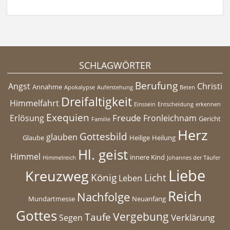
SCHLAGWÖRTER
Berufung
Angst
Christi
Annahme
Apokalypse
Auferstehung
Beten
Dreifaltigkeit
Himmelfahrt
Einssein
Entscheidung
erkennen
Exequien
Freude
Erlösung
Fronleichnam
Gericht
Familie
Herz
Gottesbild
glauben
Glaube
Heilige
Heilung
Hl. geist
Himmel
innere Kind
Himmelreich
Johannes der Täufer
Liebe
Kreuzweg
König
Licht
Leben
Reich
Nachfolge
Mundartmesse
Neuanfang
Gottes
Vergebung
Taufe
Verklärung
Segen