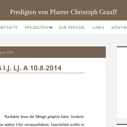
Predigten von Pfarrer Christoph Graaff
Offene
ARTSEITE
PREDIGTEN
ZUR PERSON
LINKS
KONTA
Drop-
Down-
Menü
SI
gust 2014
.J. LJ. A 10.8.2014
-33
Nachdem Jesus die Menge gespeist hatte, forderte
 das andere Ufer vorauszufahren. Inzwischen wollte er