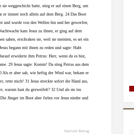
sie weggeschickt hatte, stieg er auf einen Berg, um
ar er immer noch allein auf dem Berg. 24 Das Boot
rnt und wurde von den Wellen hin und her geworfen;
 Nachtwache kam Jesus zu ihnen; er ging auf dem
 sahen, erschraken sie, weil sie meinten, es sei ein
Jesus begann mit ihnen zu reden und sagte: Habt
 Darauf erwiderte ihm Petrus: Herr, wenn du es bist,
omme. 29 Jesus sagte: Komm! Da stieg Petrus aus dem
0 Als er aber sah, wie heftig der Wind war, bekam er
, rette mich! 31 Jesus streckte sofort die Hand aus,
er, warum hast du gezweifelt? 32 Und als sie ins
 Die Jünger im Boot aber fielen vor Jesus nieder und
Nächster Beitrag
Su