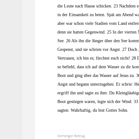
die Leute nach Hause schicken. 23 Nachdem er 
in der Einsamkeit zu beten. Spät am Abend w
aber war schon viele Stadien vom Land entfe
denn sie hatten Gegenwind. 25 In der vierten
See. 26 Als ihn die Jünger über den See kommen
Gespenst, und sie schrien vor Angst. 27 Doch 
Vertrauen, ich bin es; fürchtet euch nicht! 28
so befiehl, dass ich auf dem Wasser zu dir k
Boot und ging über das Wasser auf Jesus zu. 3
Angst und begann unterzugehen. Er schrie: Herr
ergriff ihn und sagte zu ihm: Du Kleingläubig
Boot gestiegen waren, legte sich der Wind. 33
sagten: Wahrhaftig, du bist Gottes Sohn.
Vorheriger Beitrag