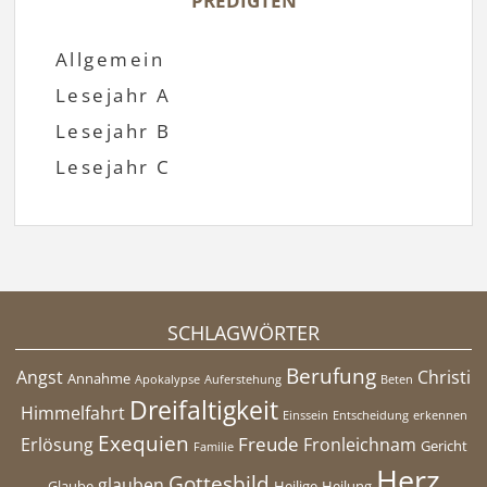
PREDIGTEN
Allgemein
Lesejahr A
Lesejahr B
Lesejahr C
SCHLAGWÖRTER
Berufung
Angst
Christi
Annahme
Apokalypse
Auferstehung
Beten
Dreifaltigkeit
Himmelfahrt
Einssein
Entscheidung
erkennen
Exequien
Freude
Erlösung
Fronleichnam
Gericht
Familie
Herz
Gottesbild
glauben
Glaube
Heilige
Heilung