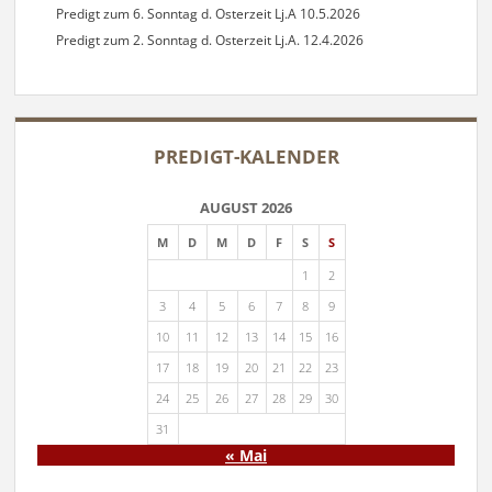
Predigt zum 6. Sonntag d. Osterzeit Lj.A 10.5.2026
Predigt zum 2. Sonntag d. Osterzeit Lj.A. 12.4.2026
PREDIGT-KALENDER
AUGUST 2026
M
D
M
D
F
S
S
1
2
3
4
5
6
7
8
9
10
11
12
13
14
15
16
17
18
19
20
21
22
23
24
25
26
27
28
29
30
31
« Mai