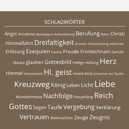
SCHLAGWÖRTER
Berufung
Angst
Christi
Annahme
Apokalypse
Auferstehung
Beten
Dreifaltigkeit
Himmelfahrt
Einssein
Entscheidung
erkennen
Exequien
Freude
Erlösung
Fronleichnam
Gericht
Familie
Herz
Gottesbild
glauben
Glaube
Heilige
Heilung
Hl. geist
Himmel
innere Kind
Himmelreich
Johannes der Täufer
Liebe
Kreuzweg
König
Licht
Leben
Reich
Nachfolge
Mundartmesse
Neuanfang
Gottes
Vergebung
Taufe
Verklärung
Segen
Vertrauen
Zeugnis
Zeuge
Weihnachten