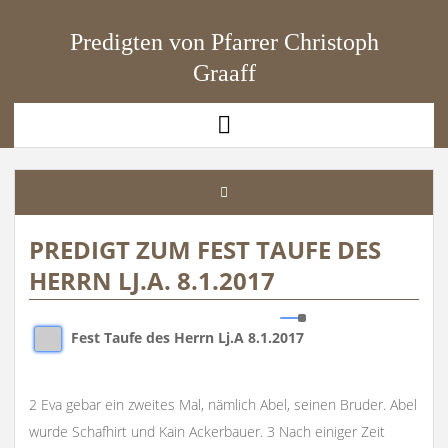
Predigten von Pfarrer Christoph
Graaff
open
menu
PREDIGT ZUM FEST TAUFE DES
HERRN LJ.A. 8.1.2017
Fest Taufe des Herrn Lj.A 8.1.2017
2 Eva gebar ein zweites Mal, nämlich Abel, seinen Bruder. Abel
wurde Schafhirt und Kain Ackerbauer. 3 Nach einiger Zeit