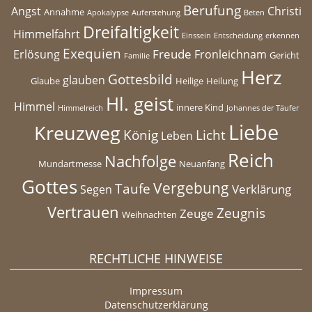
Berufung
Angst
Christi
Annahme
Apokalypse
Auferstehung
Beten
Dreifaltigkeit
Himmelfahrt
Einssein
Entscheidung
erkennen
Exequien
Freude
Erlösung
Fronleichnam
Gericht
Familie
Herz
Gottesbild
glauben
Glaube
Heilige
Heilung
Hl. geist
Himmel
innere Kind
Himmelreich
Johannes der Täufer
Liebe
Kreuzweg
König
Licht
Leben
Reich
Nachfolge
Mundartmesse
Neuanfang
Gottes
Vergebung
Taufe
Verklärung
Segen
Vertrauen
Zeugnis
Zeuge
Weihnachten
RECHTLICHE HINWEISE
Impressum
Datenschutzerklärung