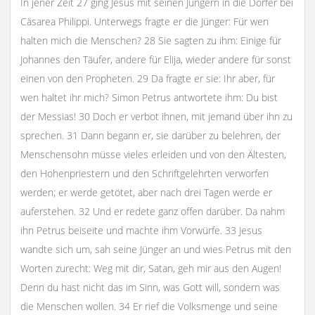
In jener Zeit 27 ging Jesus mit seinen Jüngern in die Dörfer bei
Cäsarea Philippi. Unterwegs fragte er die Jünger: Für wen
halten mich die Menschen? 28 Sie sagten zu ihm: Einige für
Johannes den Täufer, andere für Elija, wieder andere für sonst
einen von den Propheten. 29 Da fragte er sie: Ihr aber, für
wen haltet ihr mich? Simon Petrus antwortete ihm: Du bist
der Messias! 30 Doch er verbot ihnen, mit jemand über ihn zu
sprechen. 31 Dann begann er, sie darüber zu belehren, der
Menschensohn müsse vieles erleiden und von den Ältesten,
den Hohenpriestern und den Schriftgelehrten verworfen
werden; er werde getötet, aber nach drei Tagen werde er
auferstehen. 32 Und er redete ganz offen darüber. Da nahm
ihn Petrus beiseite und machte ihm Vorwürfe. 33 Jesus
wandte sich um, sah seine Jünger an und wies Petrus mit den
Worten zurecht: Weg mit dir, Satan, geh mir aus den Augen!
Denn du hast nicht das im Sinn, was Gott will, sondern was
die Menschen wollen. 34 Er rief die Volksmenge und seine