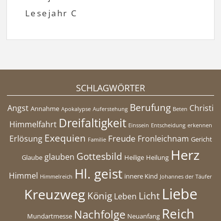
Lesejahr C
SCHLAGWÖRTER
Berufung
Angst
Christi
Annahme
Apokalypse
Auferstehung
Beten
Dreifaltigkeit
Himmelfahrt
Einssein
Entscheidung
erkennen
Exequien
Freude
Erlösung
Fronleichnam
Gericht
Familie
Herz
Gottesbild
glauben
Glaube
Heilige
Heilung
Hl. geist
Himmel
innere Kind
Himmelreich
Johannes der Täufer
Liebe
Kreuzweg
König
Licht
Leben
Reich
Nachfolge
Mundartmesse
Neuanfang