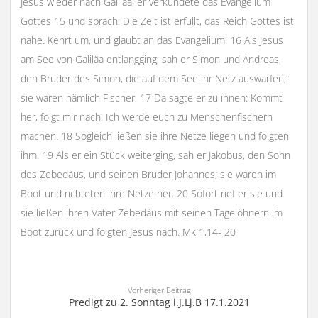
Jesus wieder nach Galiläa; er verkündete das Evangelium
Gottes 15 und sprach: Die Zeit ist erfüllt, das Reich Gottes ist
nahe. Kehrt um, und glaubt an das Evangelium! 16 Als Jesus
am See von Galiläa entlangging, sah er Simon und Andreas,
den Bruder des Simon, die auf dem See ihr Netz auswarfen;
sie waren nämlich Fischer. 17 Da sagte er zu ihnen: Kommt
her, folgt mir nach! Ich werde euch zu Menschenfischern
machen. 18 Sogleich ließen sie ihre Netze liegen und folgten
ihm. 19 Als er ein Stück weiterging, sah er Jakobus, den Sohn
des Zebedäus, und seinen Bruder Johannes; sie waren im
Boot und richteten ihre Netze her. 20 Sofort rief er sie und
sie ließen ihren Vater Zebedäus mit seinen Tagelöhnern im
Boot zurück und folgten Jesus nach. Mk 1,14- 20
Vorheriger Beitrag
Predigt zu 2. Sonntag i.J.Lj.B 17.1.2021