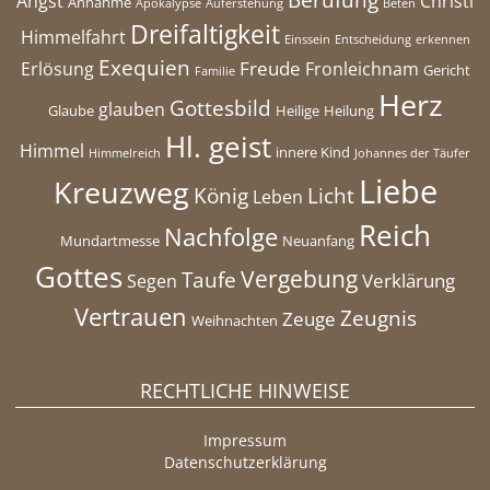
Angst
Christi
Annahme
Apokalypse
Auferstehung
Beten
Dreifaltigkeit
Himmelfahrt
Einssein
Entscheidung
erkennen
Exequien
Freude
Erlösung
Fronleichnam
Gericht
Familie
Herz
Gottesbild
glauben
Glaube
Heilige
Heilung
Hl. geist
Himmel
innere Kind
Himmelreich
Johannes der Täufer
Liebe
Kreuzweg
König
Licht
Leben
Reich
Nachfolge
Mundartmesse
Neuanfang
Gottes
Vergebung
Taufe
Verklärung
Segen
Vertrauen
Zeugnis
Zeuge
Weihnachten
RECHTLICHE HINWEISE
Impressum
Datenschutzerklärung