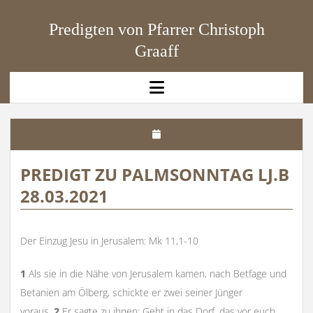
Predigten von Pfarrer Christoph
Graaff
open
menu
PREDIGT ZU PALMSONNTAG LJ.B
28.03.2021
Der Einzug Jesu in Jerusalem: Mk 11,1-10
1
Als sie in die Nähe von Jerusalem kamen, nach Betfage und
Betanien am Ölberg, schickte er zwei seiner Jünger
voraus.
2
Er sagte zu ihnen: Geht in das Dorf, das vor euch