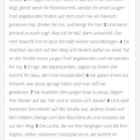
liegt; gleich wenn ihr hineinkommt, werdet ihr einen jungen
Esel angebunden finden, auf dem noch nie ein Mensch
gesessen hat. Bindet ihn los, und bringt ihn her!
3
Und wenn
jemand zu euch sagt: Was tut ihr da?, dann antwortet: Der
Herr braucht ihn; er lässt ihn bald wieder zurückbringen.
4
Da
machten sie sich auf den Weg und fanden außen an einer Tür
an der Straße einen jungen Esel angebunden und sie banden
ihn los.
5
Einige, die dabeistanden, sagten zu ihnen: Wie
kommt ihr dazu, den Esel loszubinden?
6
Sie gaben ihnen zur
Antwort, was Jesus gesagt hatte, und man ließ sie
gewähren.
7
Sie brachten den jungen Esel zu Jesus, legten
ihre Kleider auf das Tier und er setzte sich darauf.
8
Und viele
breiteten ihre Kleider auf der Straße aus; andere rissen auf
den Feldern Zweige (von den Büschen) ab und streuten sie
auf den Weg.
9
Die Leute, die vor ihm hergingen und die ihm
folgten, riefen:
Hosanna!
/
Gesegnet sei er, der kommt im