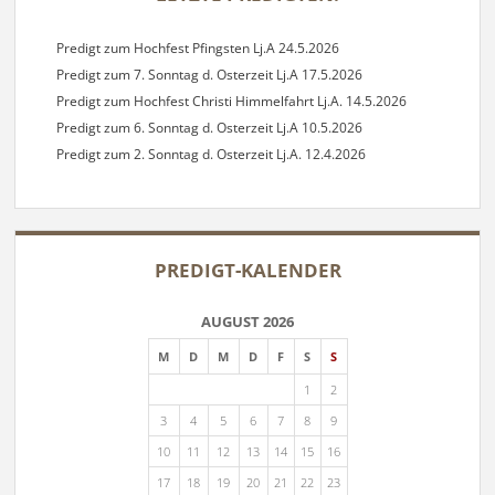
Predigt zum Hochfest Pfingsten Lj.A 24.5.2026
Predigt zum 7. Sonntag d. Osterzeit Lj.A 17.5.2026
Predigt zum Hochfest Christi Himmelfahrt Lj.A. 14.5.2026
Predigt zum 6. Sonntag d. Osterzeit Lj.A 10.5.2026
Predigt zum 2. Sonntag d. Osterzeit Lj.A. 12.4.2026
PREDIGT-KALENDER
AUGUST 2026
M
D
M
D
F
S
S
1
2
3
4
5
6
7
8
9
10
11
12
13
14
15
16
17
18
19
20
21
22
23