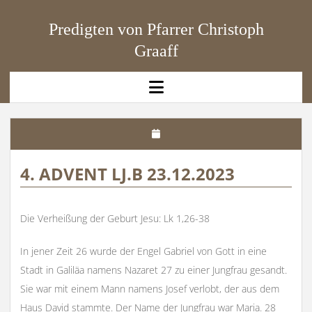
Predigten von Pfarrer Christoph
Graaff
open
menu
4. ADVENT LJ.B 23.12.2023
Die Verheißung der Geburt Jesu: Lk 1,26-38
In jener Zeit 26 wurde der Engel Gabriel von Gott in eine
Stadt in Galiläa namens Nazaret 27 zu einer Jungfrau gesandt.
Sie war mit einem Mann namens Josef verlobt, der aus dem
Haus David stammte. Der Name der Jungfrau war Maria. 28