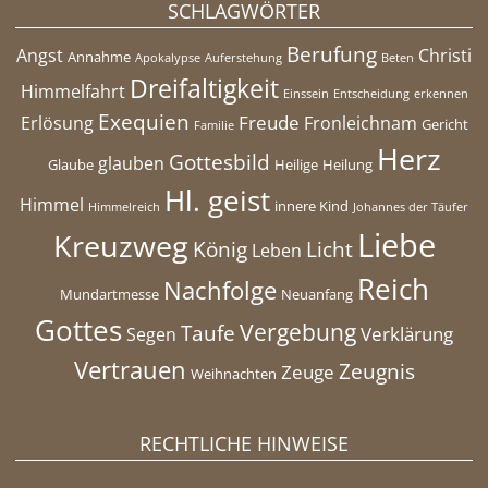
SCHLAGWÖRTER
Berufung
Angst
Christi
Annahme
Apokalypse
Auferstehung
Beten
Dreifaltigkeit
Himmelfahrt
Einssein
Entscheidung
erkennen
Exequien
Freude
Erlösung
Fronleichnam
Gericht
Familie
Herz
Gottesbild
glauben
Glaube
Heilige
Heilung
Hl. geist
Himmel
innere Kind
Himmelreich
Johannes der Täufer
Liebe
Kreuzweg
König
Licht
Leben
Reich
Nachfolge
Mundartmesse
Neuanfang
Gottes
Vergebung
Taufe
Verklärung
Segen
Vertrauen
Zeugnis
Zeuge
Weihnachten
RECHTLICHE HINWEISE