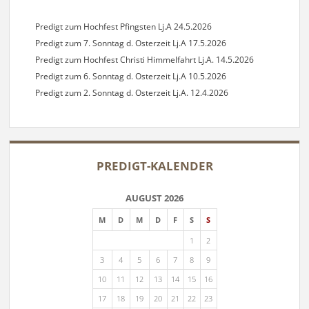
Predigt zum Hochfest Pfingsten Lj.A 24.5.2026
Predigt zum 7. Sonntag d. Osterzeit Lj.A 17.5.2026
Predigt zum Hochfest Christi Himmelfahrt Lj.A. 14.5.2026
Predigt zum 6. Sonntag d. Osterzeit Lj.A 10.5.2026
Predigt zum 2. Sonntag d. Osterzeit Lj.A. 12.4.2026
PREDIGT-KALENDER
AUGUST 2026
M
D
M
D
F
S
S
1
2
3
4
5
6
7
8
9
10
11
12
13
14
15
16
17
18
19
20
21
22
23