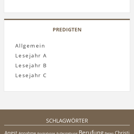
PREDIGTEN
Allgemein
Lesejahr A
Lesejahr B
Lesejahr C
SCHLAGWÖRTER
Berufung
Angst
Christi
Annahme
Apokalypse
Auferstehung
Beten