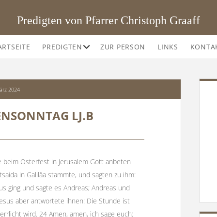
Predigten von Pfarrer Christoph Graaff
Offene
ARTSEITE
PREDIGTEN
ZUR PERSON
LINKS
KONTA
Drop-
Down-
Menü
SI
ärz 2024
ENSONNTAG LJ.B
die beim Osterfest in Jerusalem Gott anbeten
tsaida in Galiläa stammte, und sagten zu ihm:
pus ging und sagte es Andreas; Andreas und
Jesus aber antwortete ihnen: Die Stunde ist
licht wird. 24 Amen, amen, ich sage euch: