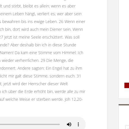
 und stirbt, bleibt es allein; wenn es aber
 seinem Leben hängt, verliert es; wer aber sein
 es bewahren bis ins ewige Leben. 26 Wenn einer
 ich bin, dort wird auch mein Diener sein. Wenn
27 Jetzt ist meine Seele erschüttert. Was soll
tunde? Aber deshalb bin ich in diese Stunde
n Namen! Da kam eine Stimme vom Himmel: Ich
 wieder verherrlichen. 29 Die Menge, die
edonnert. Andere sagten: Ein Engel hat zu ihm
Nicht mir galt diese Stimme, sondern euch. 31
t; jetzt wird der Herrscher dieser Welt
ich über die Erde erhöht bin, werde alle zu mir
auf welche Weise er sterben werde. Joh 12,20-
Su