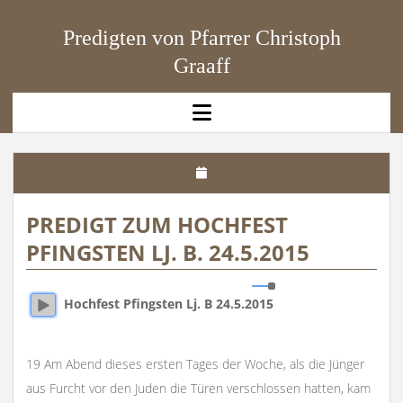
Predigten von Pfarrer Christoph
Graaff
open
menu
PREDIGT ZUM HOCHFEST
PFINGSTEN LJ. B. 24.5.2015
Hochfest Pfingsten Lj. B 24.5.2015
19 Am Abend dieses ersten Tages der Woche, als die Jünger
aus Furcht vor den Juden die Türen verschlossen hatten, kam