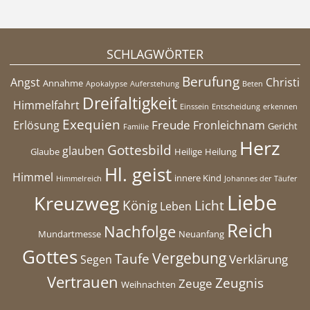
SCHLAGWÖRTER
Berufung
Angst
Christi
Annahme
Apokalypse
Auferstehung
Beten
Dreifaltigkeit
Himmelfahrt
Einssein
Entscheidung
erkennen
Exequien
Freude
Erlösung
Fronleichnam
Gericht
Familie
Herz
Gottesbild
glauben
Glaube
Heilige
Heilung
Hl. geist
Himmel
innere Kind
Himmelreich
Johannes der Täufer
Liebe
Kreuzweg
König
Licht
Leben
Reich
Nachfolge
Mundartmesse
Neuanfang
Gottes
Vergebung
Taufe
Verklärung
Segen
Vertrauen
Zeugnis
Zeuge
Weihnachten