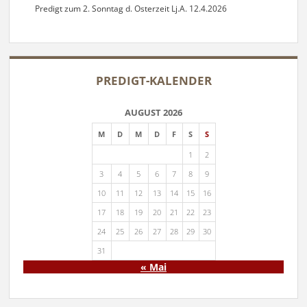
Predigt zum 2. Sonntag d. Osterzeit Lj.A. 12.4.2026
PREDIGT-KALENDER
AUGUST 2026
M
D
M
D
F
S
S
1
2
3
4
5
6
7
8
9
10
11
12
13
14
15
16
17
18
19
20
21
22
23
24
25
26
27
28
29
30
31
« Mai