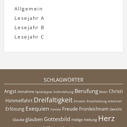
Allgemein
Lesejahr A
Lesejahr B
Lesejahr C
SCHLAGWÖRTER
Berufung
Angst
Christi
Annahme
Apokalypse
Auferstehung
Beten
Dreifaltigkeit
Himmelfahrt
Einssein
Entscheidung
erkennen
Exequien
Freude
Erlösung
Fronleichnam
Gericht
Familie
Herz
Gottesbild
glauben
Glaube
Heilige
Heilung