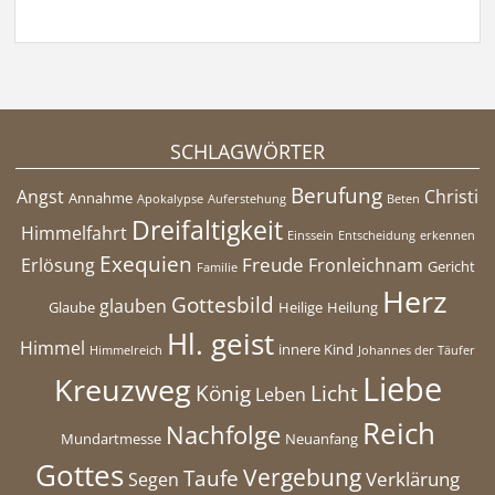
SCHLAGWÖRTER
Berufung
Angst
Christi
Annahme
Apokalypse
Auferstehung
Beten
Dreifaltigkeit
Himmelfahrt
Einssein
Entscheidung
erkennen
Exequien
Freude
Erlösung
Fronleichnam
Gericht
Familie
Herz
Gottesbild
glauben
Glaube
Heilige
Heilung
Hl. geist
Himmel
innere Kind
Himmelreich
Johannes der Täufer
Liebe
Kreuzweg
König
Licht
Leben
Reich
Nachfolge
Mundartmesse
Neuanfang
Gottes
Vergebung
Taufe
Verklärung
Segen