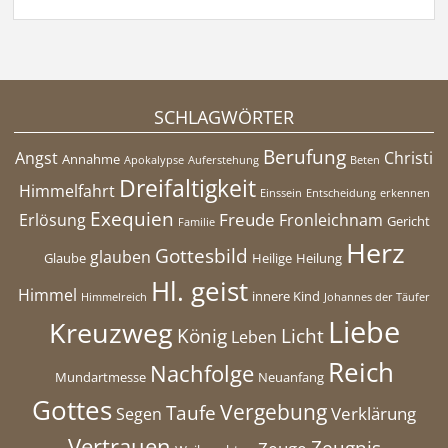
SCHLAGWÖRTER
Berufung
Angst
Christi
Annahme
Apokalypse
Auferstehung
Beten
Dreifaltigkeit
Himmelfahrt
Einssein
Entscheidung
erkennen
Exequien
Freude
Erlösung
Fronleichnam
Gericht
Familie
Herz
Gottesbild
glauben
Glaube
Heilige
Heilung
Hl. geist
Himmel
innere Kind
Himmelreich
Johannes der Täufer
Liebe
Kreuzweg
König
Licht
Leben
Reich
Nachfolge
Mundartmesse
Neuanfang
Gottes
Vergebung
Taufe
Verklärung
Segen
Vertrauen