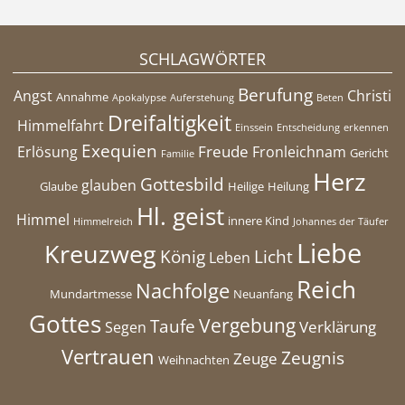
SCHLAGWÖRTER
Berufung
Angst
Christi
Annahme
Apokalypse
Auferstehung
Beten
Dreifaltigkeit
Himmelfahrt
Einssein
Entscheidung
erkennen
Exequien
Freude
Erlösung
Fronleichnam
Gericht
Familie
Herz
Gottesbild
glauben
Glaube
Heilige
Heilung
Hl. geist
Himmel
innere Kind
Himmelreich
Johannes der Täufer
Liebe
Kreuzweg
König
Licht
Leben
Reich
Nachfolge
Mundartmesse
Neuanfang
Gottes
Vergebung
Taufe
Verklärung
Segen
Vertrauen
Zeugnis
Zeuge
Weihnachten