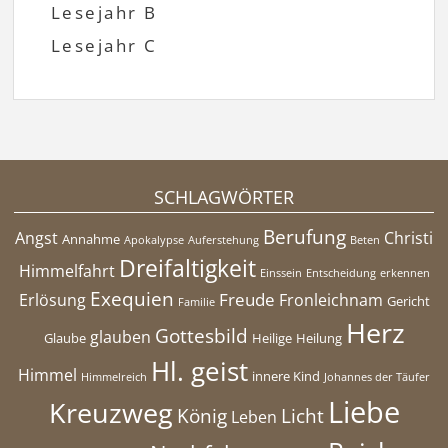
Lesejahr B
Lesejahr C
SCHLAGWÖRTER
Berufung
Angst
Christi
Annahme
Apokalypse
Auferstehung
Beten
Dreifaltigkeit
Himmelfahrt
Einssein
Entscheidung
erkennen
Exequien
Freude
Erlösung
Fronleichnam
Gericht
Familie
Herz
Gottesbild
glauben
Glaube
Heilige
Heilung
Hl. geist
Himmel
innere Kind
Himmelreich
Johannes der Täufer
Liebe
Kreuzweg
König
Licht
Leben