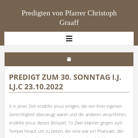
Predigten von Pfarrer Christoph
Graaff
open
menu
PREDIGT ZUM 30. SONNTAG I.J.
LJ.C 23.10.2022
9 In jener Zeit erzählte Jesus einigen, die von ihrer eigenen
Gerechtigkeit überzeugt waren und die anderen verachteten,
erzählte Jesus dieses Beispiel: 10 Zwei Männer gingen zum
Tempel hinauf, um zu beten; der eine war ein Pharisäer, der