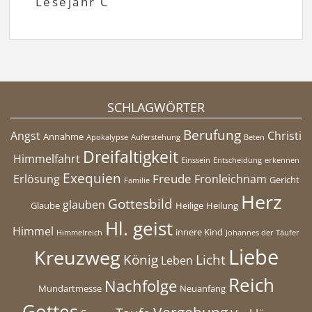
Lesejahr C
SCHLAGWÖRTER
Berufung
Angst
Christi
Annahme
Apokalypse
Auferstehung
Beten
Dreifaltigkeit
Himmelfahrt
Einssein
Entscheidung
erkennen
Exequien
Freude
Erlösung
Fronleichnam
Gericht
Familie
Herz
Gottesbild
glauben
Glaube
Heilige
Heilung
Hl. geist
Himmel
innere Kind
Himmelreich
Johannes der Täufer
Liebe
Kreuzweg
König
Licht
Leben
Reich
Nachfolge
Mundartmesse
Neuanfang
Gottes