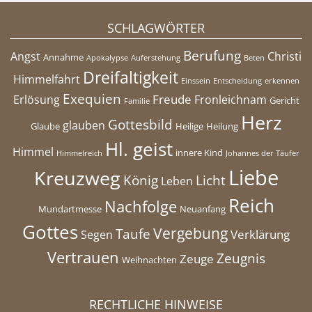
SCHLAGWÖRTER
Berufung
Angst
Christi
Annahme
Apokalypse
Auferstehung
Beten
Dreifaltigkeit
Himmelfahrt
Einssein
Entscheidung
erkennen
Exequien
Freude
Erlösung
Fronleichnam
Gericht
Familie
Herz
Gottesbild
glauben
Glaube
Heilige
Heilung
Hl. geist
Himmel
innere Kind
Himmelreich
Johannes der Täufer
Liebe
Kreuzweg
König
Licht
Leben
Reich
Nachfolge
Mundartmesse
Neuanfang
Gottes
Vergebung
Taufe
Verklärung
Segen
Vertrauen
Zeugnis
Zeuge
Weihnachten
RECHTLICHE HINWEISE