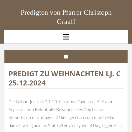
Predigten von Pfarrer Christoph
Graaff
open
menu
PREDIGT ZU WEIHNACHTEN LJ. C
25.12.2024
Die Geburt Jesu: Lk 2,1-20 1 In jenen Tagen erließ Kaiser
Augustus den Befehl, alle Bewohner des Reiches in
Steuerlisten einzutragen. 2 Dies geschah zum ersten Mal;
damals war Quirinius Statthalter von Syrien. 3 Da ging jeder in