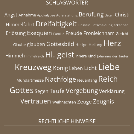
SCHLAGWÖRTER
Berufung
Angst
Christi
Annahme
Apokalypse
Auferstehung
Beten
Dreifaltigkeit
Himmelfahrt
Einssein
Entscheidung
erkennen
Exequien
Freude
Erlösung
Fronleichnam
Gericht
Familie
Herz
Gottesbild
glauben
Glaube
Heilige
Heilung
Hl. geist
Himmel
innere Kind
Himmelreich
Johannes der Täufer
Liebe
Kreuzweg
König
Licht
Leben
Reich
Nachfolge
Mundartmesse
Neuanfang
Gottes
Vergebung
Taufe
Verklärung
Segen
Vertrauen
Zeugnis
Zeuge
Weihnachten
RECHTLICHE HINWEISE