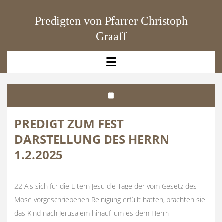
Predigten von Pfarrer Christoph
Graaff
open
menu
PREDIGT ZUM FEST
DARSTELLUNG DES HERRN
1.2.2025
22 Als sich für die Eltern Jesu die Tage der vom Gesetz des
Mose vorgeschriebenen Reinigung erfüllt hatten, brachten sie
das Kind nach Jerusalem hinauf, um es dem Herrn