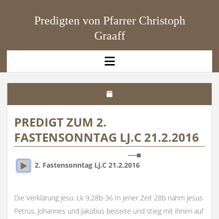
Predigten von Pfarrer Christoph
Graaff
open
menu
PREDIGT ZUM 2.
FASTENSONNTAG LJ.C 21.2.2016
2. Fastensonntag Lj.C 21.2.2016
Die Verklärung Jesu: Lk 9,28b-36 In jener Zeit 28b nahm Jesus
Petrus, Johannes und Jakobus beiseite und stieg mit ihnen auf