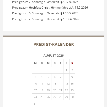
Predigt zum 7. Sonntag d. Osterzeit Lj.A 17.5.2026
Predigt zum Hochfest Christi Himmelfahrt Lj.A. 14.5.2026
Predigt zum 6. Sonntag d. Osterzeit Lj.A 10.5.2026
Predigt zum 2. Sonntag d. Osterzeit Lj.A. 12.4.2026
PREDIGT-KALENDER
AUGUST 2026
M
D
M
D
F
S
S
1
2
3
4
5
6
7
8
9
10
11
12
13
14
15
16
17
18
19
20
21
22
23
24
25
26
27
28
29
30
31