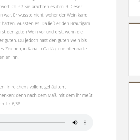
wortlich ist! Sie brachten es ihm. 9 Dieser
n war. Er wusste nicht, woher der Wein kam;
 hatten, wussten es. Da ließ er den Bräutigam
erst den guten Wein vor und erst, wenn die
er guten. Du jedoch hast den guten Wein bis
es Zeichen, in Kana in Galiläa, und offenbarte
ten an ihn.
n. In reichem, vollem, gehäuftem,
henken; denn nach dem Maß, mit dem ihr meßt
en. Lk 6,38