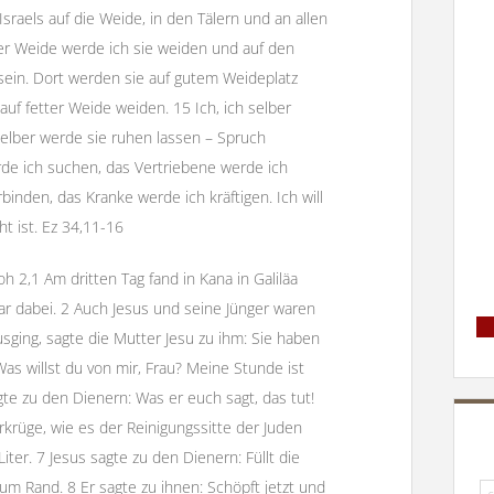
Israels auf die Weide, in den Tälern und an allen
r Weide werde ich sie weiden und auf den
 sein. Dort werden sie auf gutem Weideplatz
auf fetter Weide weiden. 15 Ich, ich selber
elber werde sie ruhen lassen – Spruch
de ich suchen, das Vertriebene werde ich
binden, das Kranke werde ich kräftigen. Ich will
ht ist. Ez 34,11-16
oh 2,1 Am dritten Tag fand in Kana in Galiläa
ar dabei. 2 Auch Jesus und seine Jünger waren
usging, sagte die Mutter Jesu zu ihm: Sie haben
Was willst du von mir, Frau? Meine Stunde ist
e zu den Dienern: Was er euch sagt, das tut!
krüge, wie es der Reinigungssitte der Juden
iter. 7 Jesus sagte zu den Dienern: Füllt die
zum Rand. 8 Er sagte zu ihnen: Schöpft jetzt und
Su