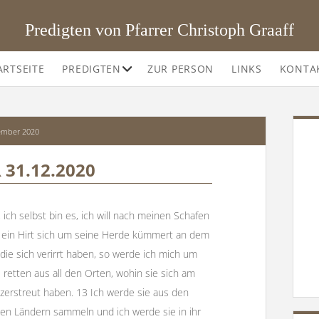
Predigten von Pfarrer Christoph Graaff
Offene
ARTSEITE
PREDIGTEN
ZUR PERSON
LINKS
KONTA
Drop-
Down-
Menü
SI
ember 2020
 31.12.2020
 ich selbst bin es, ich will nach meinen Schafen
 ein Hirt sich um seine Herde kümmert an dem
 die sich verirrt haben, so werde ich mich um
etten aus all den Orten, wohin sie sich am
erstreut haben. 13 Ich werde sie aus den
den Ländern sammeln und ich werde sie in ihr