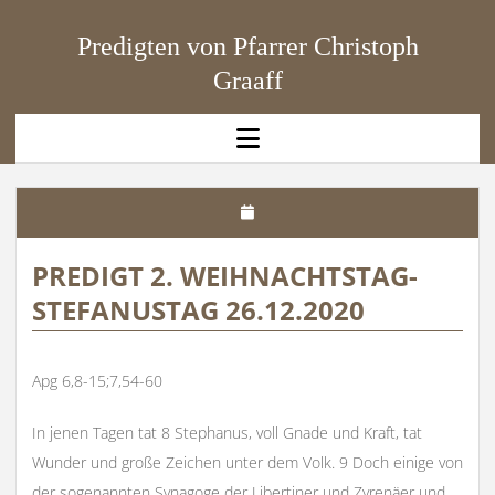
Predigten von Pfarrer Christoph
Graaff
open
menu
PREDIGT 2. WEIHNACHTSTAG-
STEFANUSTAG 26.12.2020
Apg 6,8-15;7,54-60
In jenen Tagen tat 8 Stephanus, voll Gnade und Kraft, tat
Wunder und große Zeichen unter dem Volk. 9 Doch einige von
der sogenannten Synagoge der Libertiner und Zyrenäer und