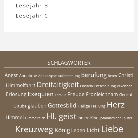
Lesejahr B
Lesejahr C
SCHLAGWÖRTER
Berufung
Angst
Christi
Annahme
Apokalypse
Auferstehung
Beten
Dreifaltigkeit
Himmelfahrt
Einssein
Entscheidung
erkennen
Exequien
Freude
Erlösung
Fronleichnam
Gericht
Familie
Herz
Gottesbild
glauben
Glaube
Heilige
Heilung
Hl. geist
Himmel
innere Kind
Himmelreich
Johannes der Täufer
Liebe
Kreuzweg
König
Licht
Leben